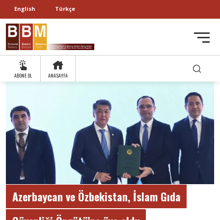
English
Türkçe
ABONE OL
ANASAYFA
Azerbaycan ve Özbekistan, İslam Gıda