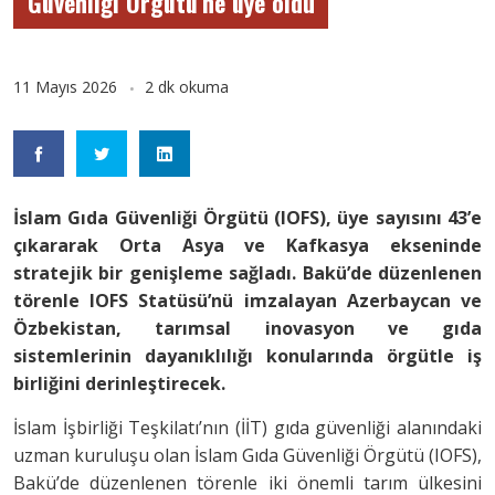
Güvenliği Örgütü’ne üye oldu
11 Mayıs 2026
2 dk okuma
İslam Gıda Güvenliği Örgütü (IOFS), üye sayısını 43’e
çıkararak Orta Asya ve Kafkasya ekseninde
stratejik bir genişleme sağladı. Bakü’de düzenlenen
törenle IOFS Statüsü’nü imzalayan Azerbaycan ve
Özbekistan, tarımsal inovasyon ve gıda
sistemlerinin dayanıklılığı konularında örgütle iş
birliğini derinleştirecek.
İslam İşbirliği Teşkilatı’nın (İİT) gıda güvenliği alanındaki
uzman kuruluşu olan İslam Gıda Güvenliği Örgütü (IOFS),
Bakü’de düzenlenen törenle iki önemli tarım ülkesini