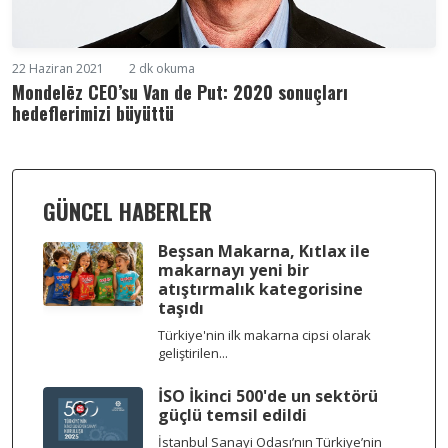
22 Haziran 2021
2 dk okuma
Mondelēz CEO’su Van de Put: 2020 sonuçları
hedeflerimizi büyüttü
GÜNCEL HABERLER
Beşsan Makarna, Kıtlax ile
makarnayı yeni bir
atıştırmalık kategorisine
taşıdı
Türkiye'nin ilk makarna cipsi olarak
geliştirilen...
İSO İkinci 500'de un sektörü
güçlü temsil edildi
İstanbul Sanayi Odası’nın Türkiye’nin