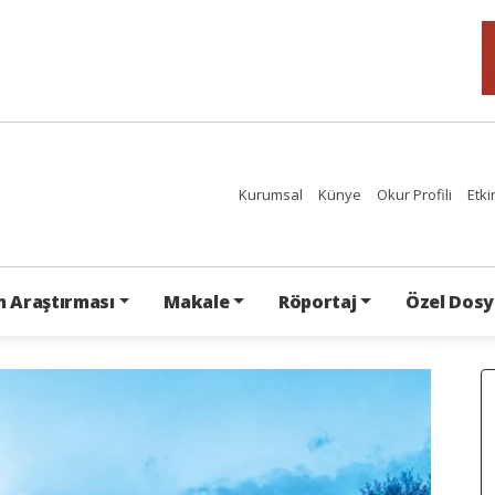
Kurumsal
Künye
Okur Profili
Etki
 Araştırması
Makale
Röportaj
Özel Dosy