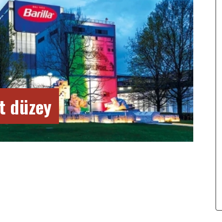
st düzey