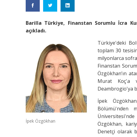
Barilla Türkiye, Finanstan Sorumlu İcra Ku
açıkladı.
Türkiye'deki Bo
toplam 30 tesisi
milyonlarca sofra
Finanstan Soruml
Özgökhan’ın ata
Murat Koç'a v
Deambrogio'ya ba
İpek Özgökhan
Bölümü'nden m
Üniversitesi'nd
İpek Özgökhan
Özgökhan, kariy
Denetçi olarak 