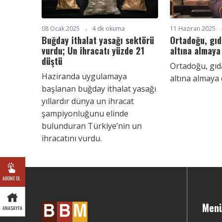
08 Ocak 2025
4 dk okuma
11 Haziran 2025
Buğday ithalat yasağı sektörü
Ortadoğu, gıd
vurdu; Un ihracatı yüzde 21
altına almaya
düştü
Ortadoğu, gıd
Haziranda uygulamaya
altına almaya 
başlanan buğday ithalat yasağı
yıllardır dünya un ihracat
şampiyonluğunu elinde
bulunduran Türkiye’nin un
ihracatını vurdu.
ABONE OL
Men
ANASAYFA