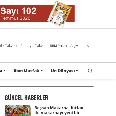
nlik Takvimi
Editoryal Takvim
BBM Pasta
Arşiv
İletişim
a
Bbm Mutfak
Un Dünyası
GÜNCEL HABERLER
Beşsan Makarna, Kıtlax
ile makarnayı yeni bir