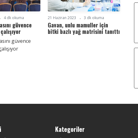
4 dk okuma
21 Haziran 2023
3 dk okuma
asını güvence
Gavan, unlu mamuller için
 çalışıyor
bitki bazlı yağ matrisini tanıttı
asını güvence
çalışıyor
ü
Kategoriler