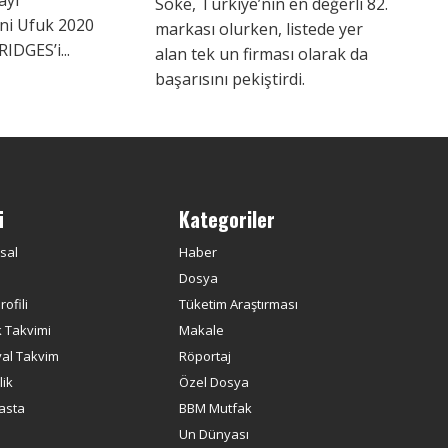
Söke, Türkiye’nin en değerli 82.
ni Ufuk 2020
markası olurken, listede yer
IDGES’i...
alan tek un firması olarak da
başarısını pekiştirdi.
ü
Kategoriler
sal
Haber
Dosya
ofili
Tüketim Araştırması
k Takvimi
Makale
yal Takvim
Röportaj
ik
Özel Dosya
asta
BBM Mutfak
Un Dünyası