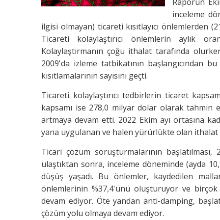
Raporun Eki
inceleme dö
ilgisi olmayan) ticareti kısıtlayıcı önlemlerden (2
Ticareti kolaylaştırıcı önlemlerin aylık 
Kolaylaştırmanın çoğu ithalat tarafında olurken
2009'da izleme tatbikatının başlangıcından bu y
kısıtlamalarının sayısını geçti.
Ticareti kolaylaştırıcı tedbirlerin ticaret kapsamı
kapsamı ise 278,0 milyar dolar olarak tahmin edi
artmaya devam etti. 2022 Ekim ayı ortasına kad
yana uygulanan ve halen yürürlükte olan ithalat
Ticari çözüm soruşturmalarının başlatılması,
ulaştıktan sonra, inceleme döneminde (ayda 10
düşüş yaşadı. Bu önlemler, kaydedilen mallar
önlemlerinin %37,4'ünü oluşturuyor ve birçok ü
devam ediyor. Öte yandan anti-damping, başlat
çözüm yolu olmaya devam ediyor.