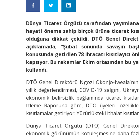
Dünya Ticaret Örgütü tarafından yayımlanan
hayati öneme sahip birçok ürüne ticaret kıs
olduğuna dikkat çekildi. DTÖ Genel Direktö
açıklamada, “Şubat sonunda savaşın ba
konusunda getirilen 78 ihracatı kısıtlayıcı ön
kapsıyor. Bu rakamlar Ekim ortasından bu yan
kullandı.
DTÖ Genel Direktörü Ngozi Okonjo-Iweala'nın ul
yıllık değerlendirmesi, COVID-19 salgını, Ukrayn
ekonomik belirsizlik bağlamında ticaret kısıtl
İzleme Raporuna göre, DTÖ üyeleri, özellikl
kısıtlamalar getiriyor. Yürürlükteki ithalat kısı
Dünya Ticaret Örgütü (DTÖ) Genel Direktör
ekonomik görünümün kötüleşmesine daha fazla k