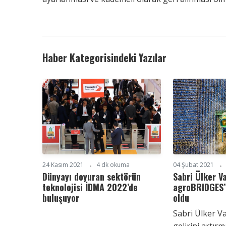
Haber Kategorisindeki Yazılar
24 Kasım 2021
4 dk okuma
04 Şubat 2021
Dünyayı doyuran sektörün
Sabri Ülker Va
teknolojisi İDMA 2022’de
agroBRIDGES’i
buluşuyor
oldu
Sabri Ülker Vak
gelirini artırm