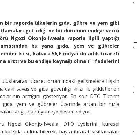
 bir raporda ülkelerin gıda, gübre ve yem gibi
ıtlamaları getirdiği ve bu durumun endişe verici
rü Ngozi Okonjo-Iweala raporla ilgili yaptığı
şlamasından bu yana gıda, yem ve gübreler
lemden 57'si, kabaca 56,6 milyar dolarlık ticareti
a arttı ve bu endişe kaynağı olmalı" ifadelerini
uslararası ticaret ortamındaki gelişmelere ilişkin
a'daki savaş ve gıda güvenliği krizi ile şiddetlenen
amalarının arttığını gösteriyor. En son DTÖ Ticaret
e gıda, yem ve gübreler üzerinde artan bir hızla
tlamaları stoğu da büyümeye devam ediyor.
ü Ngozi Okonjo-Iweala, DTÖ üyelerini, küresel
atkıda bulunabilecek, başta ihracat kısıtlamaları