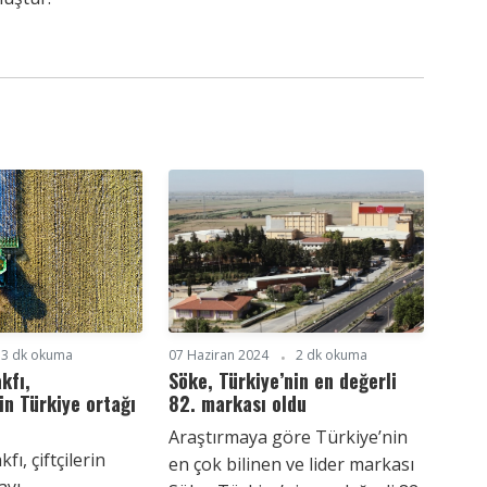
3 dk okuma
07 Haziran 2024
2 dk okuma
kfı,
Söke, Türkiye’nin en değerli
n Türkiye ortağı
82. markası oldu
Araştırmaya göre Türkiye’nin
fı, çiftçilerin
en çok bilinen ve lider markası
ayı