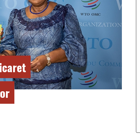
ticaret
yor