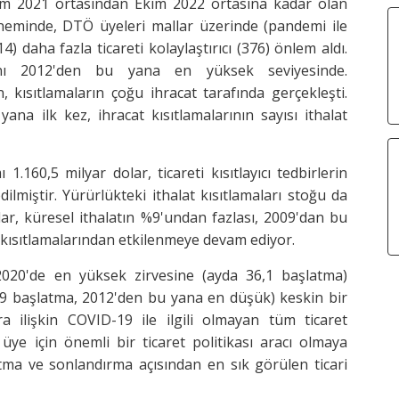
m 2021 ortasından Ekim 2022 ortasına kadar olan
neminde, DTÖ üyeleri mallar üzerinde (pandemi ile
14) daha fazla ticareti kolaylaştırıcı (376) önlem aldı.
oranı 2012'den bu yana en yüksek seviyesinde.
, kısıtlamaların çoğu ihracat tarafında gerçekleşti.
ana ilk kez, ihracat kısıtlamalarının sayısı ithalat
 1.160,5 milyar dolar, ticareti kısıtlayıcı tedbirlerin
lmiştir. Yürürlükteki ithalat kısıtlamaları stoğu da
ar, küresel ithalatın %9'undan fazlası, 2009'dan bu
 kısıtlamalarından etkilenmeye devam ediyor.
 2020'de en yüksek zirvesine (ayda 36,1 başlatma)
,9 başlatma, 2012'den bu yana en düşük) keskin bir
a ilişkin COVID-19 ile ilgili olmayan tüm ticaret
ye için önemli bir ticaret politikası aracı olmaya
ma ve sonlandırma açısından en sık görülen ticari