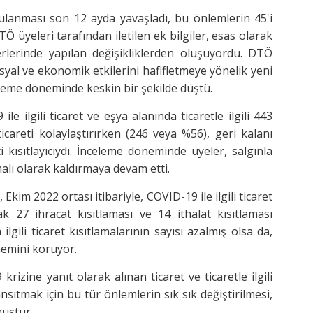
ygulanması son 12 ayda yavaşladı, bu önlemlerin 45'i
TÖ üyeleri tarafından iletilen ek bilgiler, esas olarak
rlerinde yapılan değişikliklerden oluşuyordu. DTÖ
yal ve ekonomik etkilerini hafifletmeye yönelik yeni
celeme döneminde keskin bir şekilde düştü.
 ilgili ticaret ve eşya alanında ticaretle ilgili 443
areti kolaylaştırırken (246 veya %56), geri kalanı
 kısıtlayıcıydı. İnceleme döneminde üyeler, salgınla
şamalı olarak kaldırmaya devam etti.
Ekim 2022 ortası itibariyle, COVID-19 ile ilgili ticaret
rak 27 ihracat kısıtlaması ve 14 ithalat kısıtlaması
lgili ticaret kısıtlamalarının sayısı azalmış olsa da,
nemini koruyor.
izine yanıt olarak alınan ticaret ve ticaretle ilgili
nsıtmak için bu tür önlemlerin sık sık değiştirilmesi,
muştur.