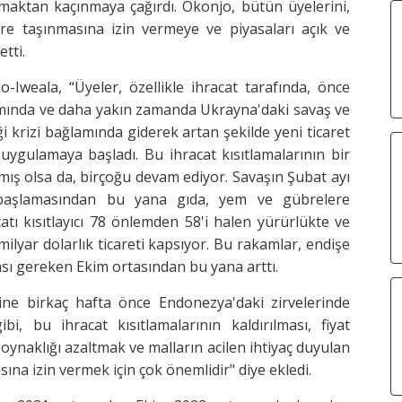
almaktan kaçınmaya çağırdı. Okonjo, bütün üyelerini,
ere taşınmasına izin vermeye ve piyasaları açık ve
tti.
-Iweala, “Üyeler, özellikle ihracat tarafında, önce
mında ve daha yakın zamanda Ukrayna'daki savaş ve
i krizi bağlamında giderek artan şekilde yeni ticaret
ı uygulamaya başladı. Bu ihracat kısıtlamalarının bir
lmış olsa da, birçoğu devam ediyor. Savaşın Şubat ayı
 başlamasından bu yana gıda, yem ve gübrelere
catı kısıtlayıcı 78 önlemden 58'i halen yürürlükte ve
ilyar dolarlık ticareti kapsıyor. Bu rakamlar, endişe
sı gereken Ekim ortasından bu yana arttı.
ine birkaç hafta önce Endonezya'daki zirvelerinde
ibi, bu ihracat kısıtlamalarının kaldırılması, fiyat
e oynaklığı azaltmak ve malların acilen ihtiyaç duyulan
ına izin vermek için çok önemlidir" diye ekledi.