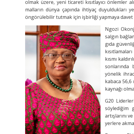
olmak üzere, yeni ticareti kısıtlayıcı önlemler 
malların dünya çapında ihtiyaç duyuldukları y
öngörülebilir tutmak için işbirliği yapmaya davet e
Ngozi Okonjo
salgın bağla
gıda güvenliğ
kısıtlamalar
kısmı kaldırı
sonlarında
yönelik ihra
kabaca 56,6 m
kaynağı olma
G20 Liderler
söylediğim g
artışlarını v
yerlere akmas