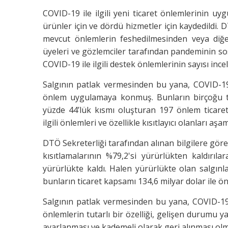
COVID-19 ile ilgili yeni ticaret önlemlerinin u
ürünler için ve dördü hizmetler için kaydedildi. D
mevcut önlemlerin feshedilmesinden veya diğe
üyeleri ve gözlemciler tarafından pandeminin sos
COVID-19 ile ilgili destek önlemlerinin sayısı in
Salgının patlak vermesinden bu yana, COVID-19 ile
önlem uygulamaya konmuş. Bunların birçoğu tic
yüzde 44’lük kısmı oluşturan 197 önlem ticareti
ilgili önlemleri ve özellikle kısıtlayıcı olanları a
DTÖ Sekreterliği tarafından alınan bilgilere göre, 
kısıtlamalarının %79,2'si yürürlükten kaldırıla
yürürlükte kaldı. Halen yürürlükte olan salgınla i
bunların ticaret kapsamı 134,6 milyar dolar ile ö
Salgının patlak vermesinden bu yana, COVID-19 kr
önlemlerin tutarlı bir özelliği, gelişen durumu ya
ayarlanması ve kademeli olarak geri alınması ol