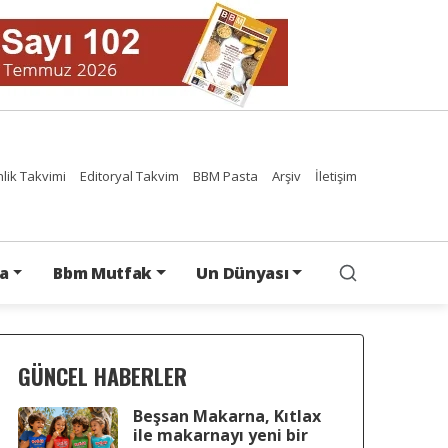
nlik Takvimi
Editoryal Takvim
BBM Pasta
Arşiv
İletişim
a
Bbm Mutfak
Un Dünyası
GÜNCEL HABERLER
Beşsan Makarna, Kıtlax
ile makarnayı yeni bir