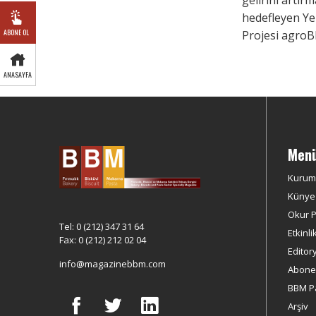
hedefleyen Ye
ABONE OL
Projesi agroBR
ANASAYFA
Men
Kurum
Künye
Okur Pr
Tel: 0 (212) 347 31 64
Etkinli
Fax: 0 (212) 212 02 04
Editor
info@magazinebbm.com
Abonel
BBM P
Arşiv