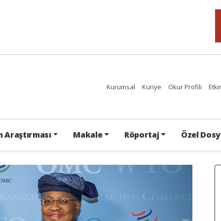
Kurumsal
Künye
Okur Profili
Etki
 Araştırması
Makale
Röportaj
Özel Dosy