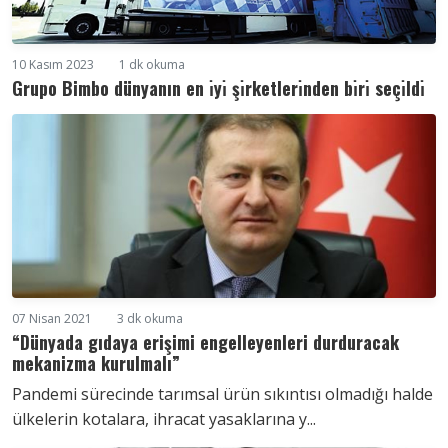
10 Kasım 2023
1 dk okuma
Grupo Bimbo dünyanın en ı̇yı̇ şı̇rketlerı̇nden bı̇rı̇ seçı̇ldı̇
07 Nisan 2021
3 dk okuma
“Dünyada gıdaya erişimi engelleyenleri durduracak
mekanizma kurulmalı”
Pandemi sürecinde tarımsal ürün sıkıntısı olmadığı halde
ülkelerin kotalara, ihracat yasaklarına y...