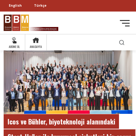
English
Türkçe
ABONE OL
ANASAYFA
Icos ve Bühler, biyoteknoloji alanındaki