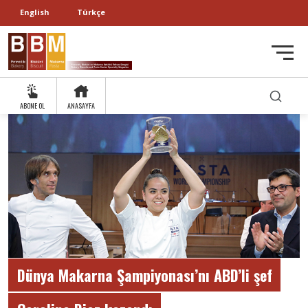
English
Türkçe
ABONE OL
ANASAYFA
Dünya Makarna Şampiyonası’nı ABD’li şef