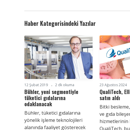
Haber Kategorisindeki Yazılar
12 Şubat 2019
2 dk okuma
23 Ağustos 2024
Bühler, yeni segmentiyle
QualiTech, Ell
tüketici gıdalarına
satın aldı
odaklanacak
Bitki besleme
Bühler, tüketici gıdalarına
ve gıda bileşe
yönelik işleme teknolojileri
hizmetlerinin 
alanında faaliyet gösterecek
QualiTech, b