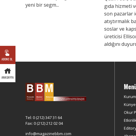
yeni bir segm...
gıda hizmeti v
son pazarlar i
atıştırmalık b
soslar ve kaps
üreticisi Ellis
aldığını duyur
ABONE OL
ANASAYFA
Men
Kurum
Künye
Okur Pr
Tel: 0 (212) 347 31 64
Etkinli
Fax: 0 (212) 212 02 04
Editor
info@magazinebbm.com
Abonel