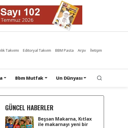
nlik Takvimi
Editoryal Takvim
BBM Pasta
Arşiv
İletişim
a
Bbm Mutfak
Un Dünyası
GÜNCEL HABERLER
Beşsan Makarna, Kıtlax
ile makarnayı yeni bir