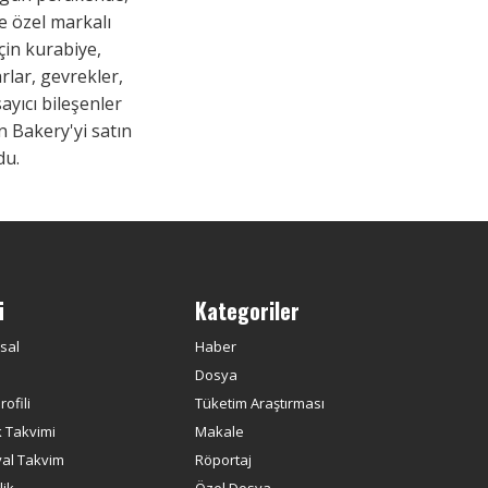
e özel markalı
çin kurabiye,
arlar, gevrekler,
ayıcı bileşenler
on Bakery'yi satın
du.
ü
Kategoriler
sal
Haber
Dosya
ofili
Tüketim Araştırması
k Takvimi
Makale
yal Takvim
Röportaj
ik
Özel Dosya