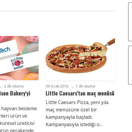
2 dk okuma
09 Ocak 2018
1 dk okuma
ison Bakery'yi
Little Caesars’tan maç menüsü
Little Caesars Pizza, yeni yıla
, hayvan besleme
maç menüsüne özel bir
nleri ürün ve
kampanyayla başladı.
küresel üreticisi
Kampanyasıyla istediği o...
ugün perakende,