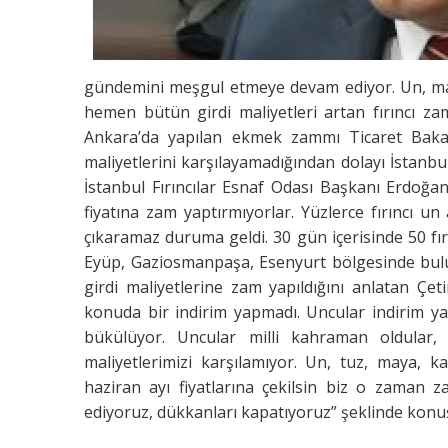
gündemini meşgul etmeye devam ediyor. Un, ma
hemen bütün girdi maliyetleri artan fırıncı zam
Ankara’da yapılan ekmek zammı Ticaret Bakanl
maliyetlerini karşılayamadığından dolayı İstanbul
İstanbul Fırıncılar Esnaf Odası Başkanı Erdoğa
fiyatına zam yaptırmıyorlar. Yüzlerce fırıncı un
çıkaramaz duruma geldi. 30 gün içerisinde 50 fı
Eyüp, Gaziosmanpaşa, Esenyurt bölgesinde bulu
girdi maliyetlerine zam yapıldığını anlatan Çet
konuda bir indirim yapmadı. Uncular indirim 
bükülüyor. Uncular milli kahraman oldular,
maliyetlerimizi karşılamıyor. Un, tuz, maya, ka
haziran ayı fiyatlarına çekilsin biz o zaman 
ediyoruz, dükkanları kapatıyoruz” şeklinde konu