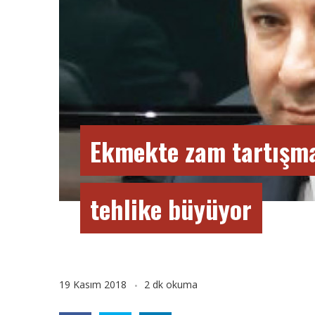
Ekmekte zam tartışm
tehlike büyüyor
19 Kasım 2018
2 dk okuma