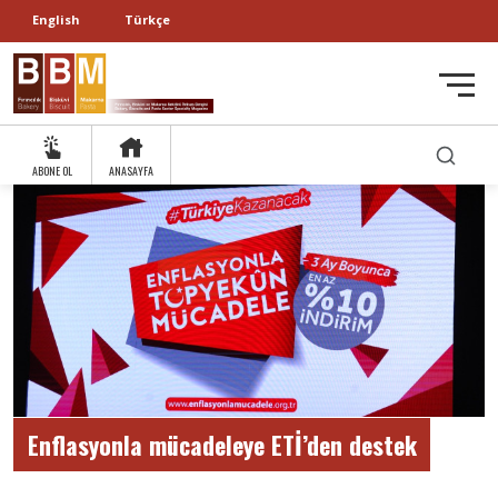
English
Türkçe
ABONE OL
ANASAYFA
Enflasyonla mücadeleye ETİ’den destek