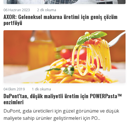
06 Haziran 2023
2 dk okuma
AXOR: Geleneksel makarna üretimi için geniş çözüm
portföyü
04 Ekim 2019
1 dk okuma
DuPont’tan, düşük maliyetli üretim için POWERPasta™
enzimleri
DuPont, gıda üreticileri için güzel görünüme ve düşük
maliyete sahip ürünler geliştirmeleri için PO...