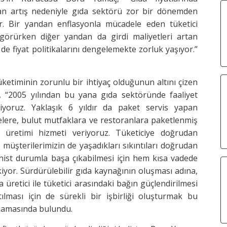
n artış nedeniyle gıda sektörü zor bir dönemden
r. Bir yandan enflasyonla mücadele eden tüketici
görürken diğer yandan da girdi maliyetleri artan
i de fiyat politikalarını dengelemekte zorluk yaşıyor.”
üketiminin zorunlu bir ihtiyaç olduğunun altını çizen
 “2005 yılından bu yana gıda sektöründe faaliyet
iyoruz. Yaklaşık 6 yıldır da paket servis yapan
elere, bulut mutfaklara ve restoranlara paketlenmiş
 üretimi hizmeti veriyoruz. Tüketiciye doğrudan
 müşterilerimizin de yaşadıkları sıkıntıları doğrudan
nist durumla başa çıkabilmesi için hem kısa vadede
kiyor. Sürdürülebilir gıda kaynağının oluşması adına,
a üretici ile tüketici arasındaki bağın güçlendirilmesi
ılması için de sürekli bir işbirliği oluşturmak bu
lamasında bulundu.