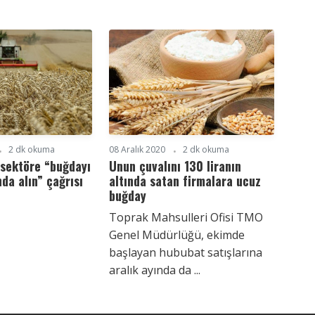
2 dk okuma
08 Aralık 2020
2 dk okuma
 sektöre “buğdayı
Unun çuvalını 130 liranın
da alın” çağrısı
altında satan firmalara ucuz
buğday
Toprak Mahsulleri Ofisi TMO
Genel Müdürlüğü, ekimde
başlayan hububat satışlarına
aralık ayında da ...