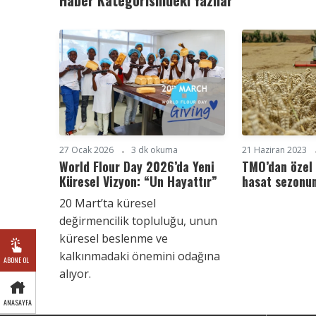
27 Ocak 2026
3 dk okuma
21 Haziran 2023
World Flour Day 2026’da Yeni
TMO’dan özel
Küresel Vizyon: “Un Hayattır”
hasat sezonun
20 Mart’ta küresel
değirmencilik topluluğu, unun
küresel beslenme ve
kalkınmadaki önemini odağına
ABONE OL
alıyor.
ANASAYFA