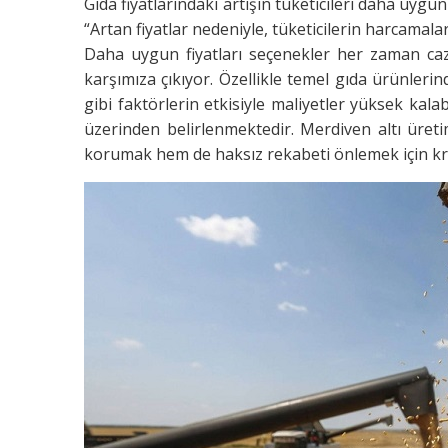
Gıda fiyatlarındaki artışın tüketicileri daha uygu
“Artan fiyatlar nedeniyle, tüketicilerin harcamal
Daha uygun fiyatları seçenekler her zaman ca
karşımıza çıkıyor. Özellikle temel gıda ürünlerind
gibi faktörlerin etkisiyle maliyetler yüksek kala
üzerinden belirlenmektedir. Merdiven altı üreti
korumak hem de haksız rekabeti önlemek için kri