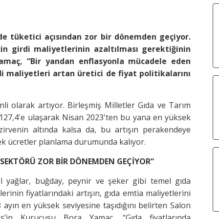
de tüketici açısından zor bir dönemden geçiyor.
in girdi maliyetlerinin azaltılması gerektiğinin
 Yamaç, “Bir yandan enflasyonla mücadele eden
 maliyetleri artan üretici de fiyat politikalarını
nli olarak artıyor. Birleşmiş Milletler Gıda ve Tarım
 127,4'e ulaşarak Nisan 2023'ten bu yana en yüksek
 zirvenin altında kalsa da, bu artışın perakendeye
ksek ücretler planlama durumunda kalıyor.
 SEKTÖRÜ ZOR BİR DÖNEMDEN GEÇİYOR”
el yağlar, buğday, peynir ve şeker gibi temel gıda
erinin fiyatlarındaki artışın, gıda emtia maliyetlerini
 ayın en yüksek seviyesine taşıdığını belirten Salon
ss’in Kurucusu Bora Yamaç, “Gıda fiyatlarında