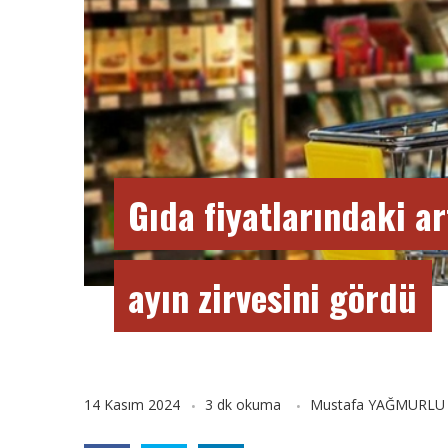
Gıda fiyatlarındaki ar
ayın zirvesini gördü
14 Kasım 2024
3 dk okuma
Mustafa YAĞMURLU