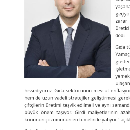
yaşana
geçiyo
zarar 
üretic
dedi.
Gıda t
Yamaç,
göster
işletm
yemek
ulaşan
hissediyoruz. Gıda sektörünün mevcut enflasyo
hem de uzun vadeli stratejiler geliştirmesi gere
çiftçilerin üretimi teşvik edilmeli ve aynı zamand
büyük önem taşıyor. Girdi maliyetlerinin azalt
konunun çözümünün en temelinde yatıyor.” açık