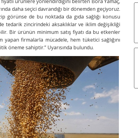
n fiyatlı ürünlere yönlendirdiğini belirten Bora Yamaç,
arında daha seçici davrandığı bir dönemden geçiyoruz.
zip görünse de bu noktada da gıda sağlığı konusu
e tedarik zincirindeki aksaklıklar ve iklim değişikliği
bilir. Bir ürünün minimum satış fiyatı da bu etkenler
m yapan firmalarla mücadele, hem tüketici sağlığını
tik öneme sahiptir.” Uyarısında bulundu.