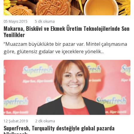
05 Mayıs 2015
5 dk okuma
Makarna, Bisküvi ve Ekmek Üretim Teknolojilerinde Son
Yenilikler
“Muazzam büyüklükte bir pazar var. Mintel çalışmasına
göre, glütensiz gıdalar ve içeceklere yönelik...
12 Şubat 2019
2 dk okuma
SuperFresh, Turquality desteğiyle global pazarda