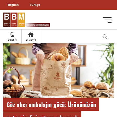
English
Türkçe
ABONE OL
ANASAYFA
Göz alıcı ambalajın gücü: Ürününüzün