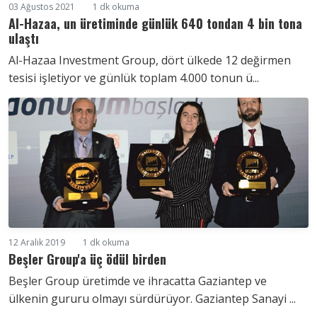
03 Ağustos 2021
1 dk okuma
Al-Hazaa, un üretiminde günlük 640 tondan 4 bin tona
ulaştı
Al-Hazaa Investment Group, dört ülkede 12 değirmen
tesisi işletiyor ve günlük toplam 4.000 tonun ü...
12 Aralık 2019
1 dk okuma
Beşler Group'a üç ödül birden
Beşler Group üretimde ve ihracatta Gaziantep ve
ülkenin gururu olmayı sürdürüyor. Gaziantep Sanayi ...