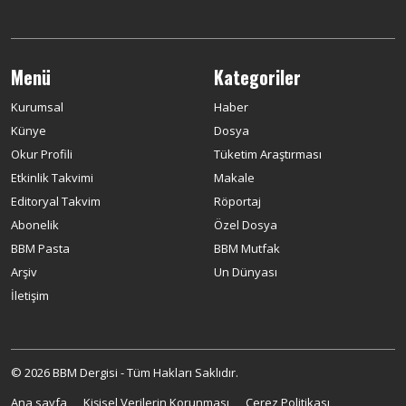
Menü
Kategoriler
Kurumsal
Haber
Künye
Dosya
Okur Profili
Tüketim Araştırması
Etkinlik Takvimi
Makale
Editoryal Takvim
Röportaj
Abonelik
Özel Dosya
BBM Pasta
BBM Mutfak
Arşiv
Un Dünyası
İletişim
© 2026 BBM Dergisi - Tüm Hakları Saklıdır.
Ana sayfa
Kişisel Verilerin Korunması
Çerez Politikası