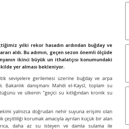
eçtiğimiz yılki rekor hasadın ardından buğday ve
kararı aldı. Bu adımın, geçen sezon önemli ölçüde
ünyanın ikinci büyük un ithalatçısı konumundaki
kilde yer alması bekleniyor.
ritik seviyelere gerilemesi üzerine buğday ve arpa
adı. Bakanlık danışmanı Mahdi el-Kaysî, toplam su
tüğünü ve ülkenin “geçici su kıtlığından kronik su
 ekimi yalnızca doğrudan nehir suyuna erişimi olan
ik çeşitliliği korumak amacıyla ayrılan küçük bir alan
rıca, daha az su isteyen ve damla sulama ile