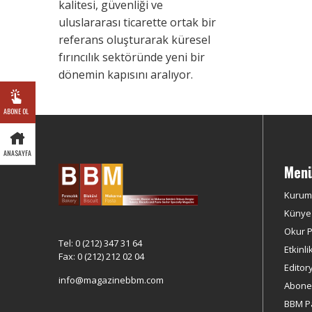
kalitesi, güvenliği ve
uluslararası ticarette ortak bir
referans oluşturarak küresel
fırıncılık sektöründe yeni bir
dönemin kapısını aralıyor.
ABONE OL
ANASAYFA
Men
Kurum
Künye
Okur Pr
Tel: 0 (212) 347 31 64
Etkinli
Fax: 0 (212) 212 02 04
Editor
info@magazinebbm.com
Abonel
BBM P