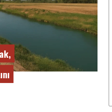
ak,
ını