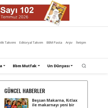
nlik Takvimi
Editoryal Takvim
BBM Pasta
Arşiv
İletişim
a
Bbm Mutfak
Un Dünyası
GÜNCEL HABERLER
Beşsan Makarna, Kıtlax
ile makarnayı yeni bir