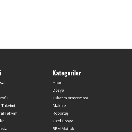
ü
Kategoriler
sal
Haber
Dosya
ofili
Tüketim Araştırması
k Takvimi
Makale
yal Takvim
Röportaj
ik
Özel Dosya
asta
BBM Mutfak