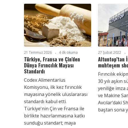
21 Temmuz 2026
4 dk okuma
27 Şubat 2022
Türkiye, Fransa ve Çin’den
Altuntop’tan 
Dünya Fırıncılık Mayası
muhteşem sh
Standardı
Fırıncılık eki
Codex Alimentarius
30 yılı aşkın s
Komisyonu, ilk kez fırıncılık
yeniliğe imza 
mayasına yönelik uluslararası
ve Makine San
standardı kabul etti.
Avcılar’daki
Türkiye'nin Çin ve Fransa ile
baştan sona ye
birlikte hazırlanmasına katkı
sunduğu standart; maya