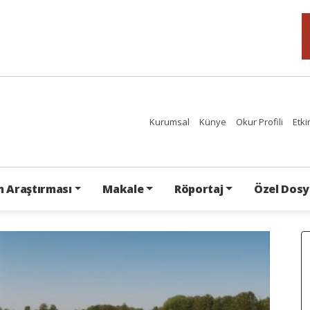
Kurumsal
Künye
Okur Profili
Etki
 Araştırması
Makale
Röportaj
Özel Dosy