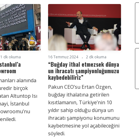
1 dk okuma
16 Temmuz 2024
2 dk okuma
İstanbul’a
“Buğday ithal etmezsek dünya
owroom
un ihracatı şampiyonluğumuzu
kaybedebiliriz”
pmanları alanında
Pakun CEO’su Ertan Özgen,
üredir birçok
buğday ithalatına getirilen
atan Altuntop Isı
kısıtlamanın, Türkiye’nin 10
ayi, İstanbul
yıldır sahip olduğu dünya un
 Showroomu’nu
ihracatı şampiyonu konumunu
niledi.
kaybetmesine yol açabileceğini
söyledi.