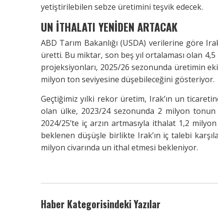
yetiştirilebilen sebze üretimini teşvik edecek.
UN İTHALATI YENİDEN ARTACAK
ABD Tarım Bakanlığı (USDA) verilerine göre Ir
üretti. Bu miktar, son beş yıl ortalaması olan 4
projeksiyonları, 2025/26 sezonunda üretimin ekim
milyon ton seviyesine düşebileceğini gösteriyor.
Geçtiğimiz yılki rekor üretim, Irak’ın un ticareti
olan ülke, 2023/24 sezonunda 2 milyon tonun ü
2024/25’te iç arzın artmasıyla ithalat 1,2 mily
beklenen düşüşle birlikte Irak’ın iç talebi karşı
milyon civarında un ithal etmesi bekleniyor.
Haber Kategorisindeki Yazılar