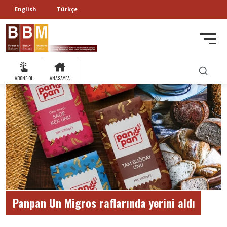
English
Türkçe
ABONE OL
ANASAYFA
Panpan Un Migros raflarında yerini aldı