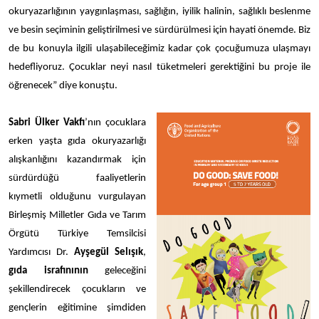
okuryazarlığının yaygınlaşması, sağlığın, iyilik halinin, sağlıklı beslenme
ve besin seçiminin geliştirilmesi ve sürdürülmesi için hayati önemde. Biz
de bu konuyla ilgili ulaşabileceğimiz kadar çok çocuğumuza ulaşmayı
hedefliyoruz. Çocuklar neyi nasıl tüketmeleri gerektiğini bu proje ile
öğrenecek” diye konuştu.
Sabri Ülker Vakfı
’nın çocuklara
erken yaşta gıda okuryazarlığı
alışkanlığını kazandırmak için
sürdürdüğü faaliyetlerin
kıymetli olduğunu vurgulayan
Birleşmiş Milletler Gıda ve Tarım
Örgütü Türkiye Temsilcisi
Yardımcısı Dr.
Ayşegül Selışık
,
gıda israfınının
geleceğini
şekillendirecek çocukların ve
gençlerin eğitimine şimdiden