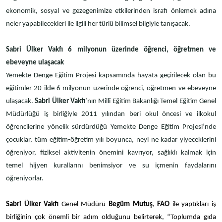
ekonomik, sosyal ve gezegenimize etkilerinden israfı önlemek adına
neler yapabilecekleri ile ilgili her türlü bilimsel bilgiyle tanışacak.
Sabri Ülker Vakfı 6 milyonun üzerinde öğrenci, öğretmen ve
ebeveyne ulaşacak
Yemekte Denge Eğitim Projesi kapsamında hayata geçirilecek olan bu
eğitimler 20 ilde 6 milyonun üzerinde öğrenci, öğretmen ve ebeveyne
ulaşacak.
Sabri Ülker Vakfı
’nın Millî Eğitim Bakanlığı Temel Eğitim Genel
Müdürlüğü iş birliğiyle 2011 yılından beri okul öncesi ve ilkokul
öğrencilerine yönelik sürdürdüğü Yemekte Denge Eğitim Projesi’nde
çocuklar, tüm eğitim-öğretim yılı boyunca, neyi ne kadar yiyeceklerini
öğreniyor, fiziksel aktivitenin önemini kavrıyor, sağlıklı kalmak için
temel hijyen kurallarını benimsiyor ve su içmenin faydalarını
öğreniyorlar.
Sabri Ülker Vakfı
Genel Müdürü
Begüm Mutuş
,
FAO
ile yaptıkları iş
birliğinin çok önemli bir adım olduğunu belirterek, “Toplumda gıda