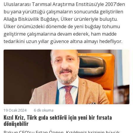
Uluslararası Tarımsal Araştırma Enstitüsü’yle 2007’den
bu yana yürüttüğü çalışmaların sonucunda geliştirilen
Aliağa Bisküvilik Buğdayı, Ülker ürünleriyle buluştu.
Ülker önümüzdeki dönemde de yeni buğday tohumu
geliştirme çalışmalarına devam ederek, ham madde
tedarikini uzun yıllar güvence altına almayı hedefliyor.
19 Ocak 2024
6 dk okuma
Kızıl Kriz, Türk gıda sektörü için yeni bir fırsata
dönüşebilir
Pakun CEO’su Ertan Özgen, Kızıldeniz krizinin büyük