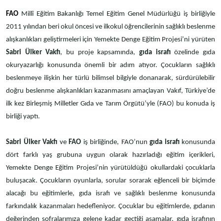
FAO
Millî Eğitim Bakanlığı Temel Eğitim Genel Müdürlüğü iş birliğiyle
2011 yılından beri okul öncesi ve ilkokul öğrencilerinin sağlıklı beslenme
alışkanlıkları geliştirmeleri için Yemekte Denge Eğitim Projesi’ni yürüten
Sabri Ülker Vakfı
, bu proje kapsamında,
gıda israfı
özelinde gıda
okuryazarlığı konusunda önemli bir adım atıyor. Çocukların sağlıklı
beslenmeye ilişkin her türlü bilimsel bilgiyle donanarak, sürdürülebilir
doğru beslenme alışkanlıkları kazanmasını amaçlayan Vakıf, Türkiye’de
ilk kez Birleşmiş Milletler Gıda ve Tarım Örgütü’yle (FAO) bu konuda iş
birliği yaptı.
Sabri Ülker Vakfı
ve
FAO
iş birliğinde, FAO’nun
gıda israfı
konusunda
dört farklı yaş grubuna uygun olarak hazırladığı eğitim içerikleri,
Yemekte Denge Eğitim Projesi’nin yürütüldüğü okullardaki çocuklarla
buluşacak. Çocukların oyunlarla, sorular sorarak eğlenceli bir biçimde
alacağı bu eğitimlerle, gıda israfı ve sağlıklı beslenme konusunda
farkındalık kazanmaları hedefleniyor. Çocuklar bu eğitimlerde, gıdanın
değerinden sofralarımıza gelene kadar geçtiği aşamalar, gıda israfının