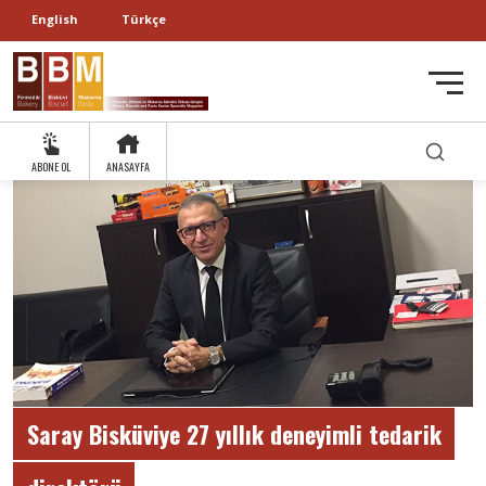
English
Türkçe
ABONE OL
ANASAYFA
Saray Bisküviye 27 yıllık deneyimli tedarik