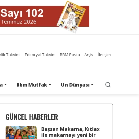
nlik Takvimi
Editoryal Takvim
BBM Pasta
Arşiv
İletişim
a
Bbm Mutfak
Un Dünyası
GÜNCEL HABERLER
Beşsan Makarna, Kıtlax
ile makarnayı yeni bir