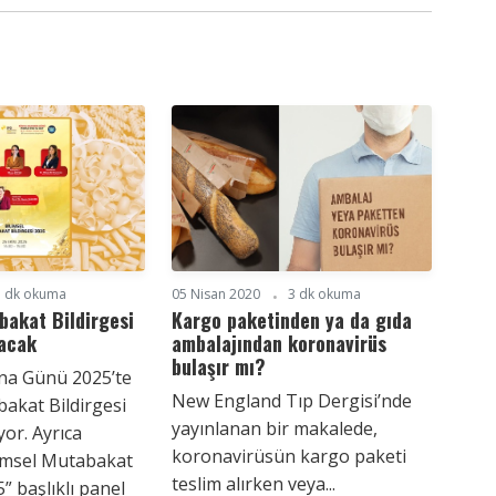
1 dk okuma
05 Nisan 2020
3 dk okuma
bakat Bildirgesi
Kargo paketinden ya da gıda
acak
ambalajından koronavirüs
bulaşır mı?
a Günü 2025’te
New England Tıp Dergisi’nde
bakat Bildirgesi
yayınlanan bir makalede,
or. Ayrıca
koronavirüsün kargo paketi
ilimsel Mutabakat
teslim alırken veya...
5” başlıklı panel