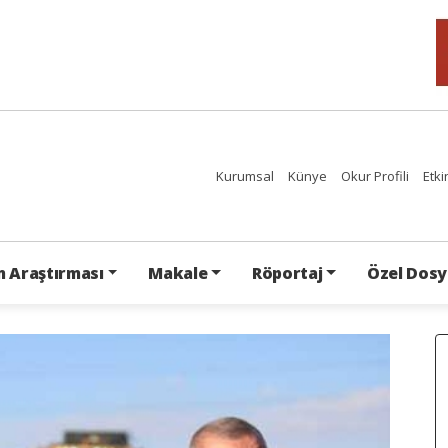
Kurumsal
Künye
Okur Profili
Etki
 Araştırması
Makale
Röportaj
Özel Dosy