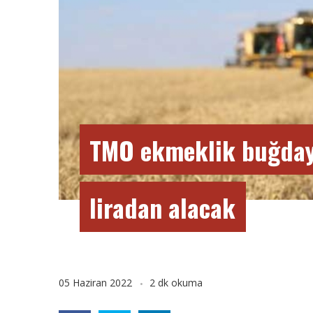
TMO ekmeklik buğday
liradan alacak
05 Haziran 2022
2 dk okuma