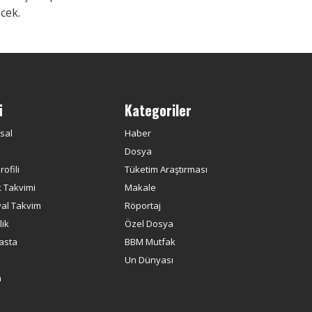
ecek.
ü
Kategoriler
sal
Haber
Dosya
ofili
Tüketim Araştırması
k Takvimi
Makale
yal Takvim
Röportaj
ik
Özel Dosya
asta
BBM Mutfak
Un Dünyası
m