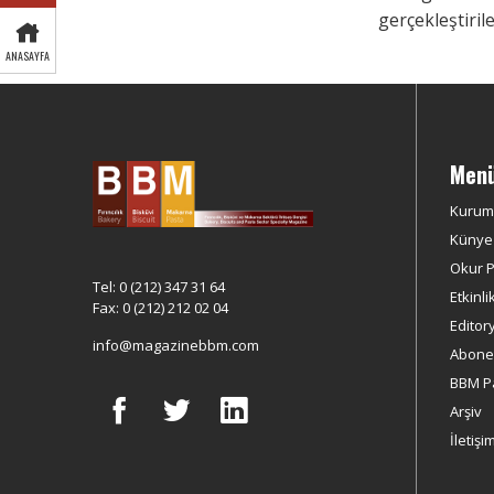
gerçekleştiril
ANASAYFA
Men
Kurum
Künye
Okur Pr
Tel: 0 (212) 347 31 64
Etkinli
Fax: 0 (212) 212 02 04
Editor
info@magazinebbm.com
Abonel
BBM P
Arşiv
İletişi