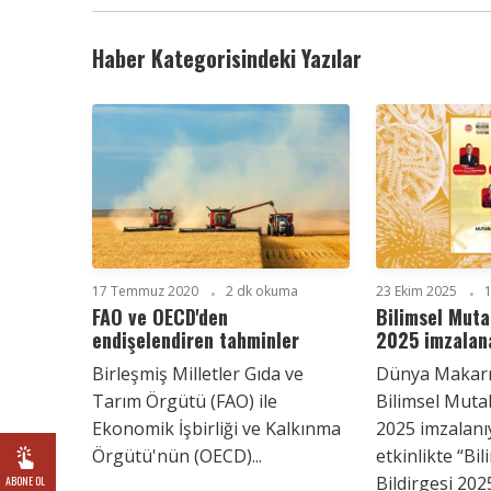
Haber Kategorisindeki Yazılar
17 Temmuz 2020
2 dk okuma
23 Ekim 2025
FAO ve OECD'den
Bilimsel Muta
endişelendiren tahminler
2025 imzalan
Birleşmiş Milletler Gıda ve
Dünya Makarn
Tarım Örgütü (FAO) ile
Bilimsel Muta
Ekonomik İşbirliği ve Kalkınma
2025 imzalanıy
Örgütü'nün (OECD)...
etkinlikte “B
Bildirgesi 202
ABONE OL