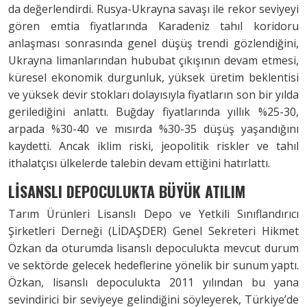
da değerlendirdi. Rusya-Ukrayna savaşı ile rekor seviyeyi
gören emtia fiyatlarında Karadeniz tahıl koridoru
anlaşması sonrasında genel düşüş trendi gözlendiğini,
Ukrayna limanlarından hububat çıkışının devam etmesi,
küresel ekonomik durgunluk, yüksek üretim beklentisi
ve yüksek devir stokları dolayısıyla fiyatların son bir yılda
gerilediğini anlattı. Buğday fiyatlarında yıllık %25-30,
arpada %30-40 ve mısırda %30-35 düşüş yaşandığını
kaydetti. Ancak iklim riski, jeopolitik riskler ve tahıl
ithalatçısı ülkelerde talebin devam ettiğini hatırlattı.
LİSANSLI DEPOCULUKTA BÜYÜK ATILIM
Tarım Ürünleri Lisanslı Depo ve Yetkili Sınıflandırıcı
Şirketleri Derneği (LİDAŞDER) Genel Sekreteri Hikmet
Özkan da oturumda lisanslı depoculukta mevcut durum
ve sektörde gelecek hedeflerine yönelik bir sunum yaptı.
Özkan, lisanslı depoculukta 2011 yılından bu yana
sevindirici bir seviyeye gelindiğini söyleyerek, Türkiye’de