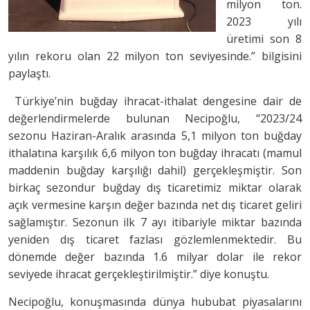
milyon ton.
2023 yılı
üretimi son 8
yılın rekoru olan 22 milyon ton seviyesinde.” bilgisini
paylaştı.
Türkiye’nin buğday ihracat-ithalat dengesine dair de
değerlendirmelerde bulunan Necipoğlu, “2023/24
sezonu Haziran-Aralık arasında 5,1 milyon ton buğday
ithalatına karşılık 6,6 milyon ton buğday ihracatı (mamul
maddenin buğday karşılığı dahil) gerçekleşmiştir. Son
birkaç sezondur buğday dış ticaretimiz miktar olarak
açık vermesine karşın değer bazında net dış ticaret geliri
sağlamıştır. Sezonun ilk 7 ayı itibariyle miktar bazında
yeniden dış ticaret fazlası gözlemlenmektedir. Bu
dönemde değer bazında 1.6 milyar dolar ile rekor
seviyede ihracat gerçekleştirilmiştir.” diye konuştu.
Necipoğlu, konuşmasında dünya hububat piyasalarını