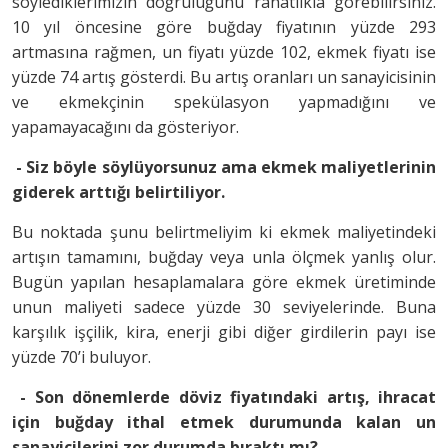
söylediklerimizin doğruluğunu rahatlıkla görebilirsiniz.
10 yıl öncesine göre buğday fiyatının yüzde 293
artmasına rağmen, un fiyatı yüzde 102, ekmek fiyatı ise
yüzde 74 artış gösterdi. Bu artış oranları un sanayicisinin
ve ekmekçinin spekülasyon yapmadığını ve
yapamayacağını da gösteriyor.
- Siz böyle söylüyorsunuz ama ekmek maliyetlerinin
giderek arttığı belirtiliyor.
Bu noktada şunu belirtmeliyim ki ekmek maliyetindeki
artışın tamamını, buğday veya unla ölçmek yanlış olur.
Bugün yapılan hesaplamalara göre ekmek üretiminde
unun maliyeti sadece yüzde 30 seviyelerinde. Buna
karşılık işçilik, kira, enerji gibi diğer girdilerin payı ise
yüzde 70’i buluyor.
- Son dönemlerde döviz fiyatındaki artış, ihracat
için buğday ithal etmek durumunda kalan un
sanayicilerini zor durumda bıraktı mı?