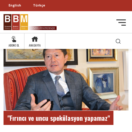
English
Türkçe
ABONE OL
ANASAYFA
"Fırıncı ve uncu spekülasyon yapamaz"