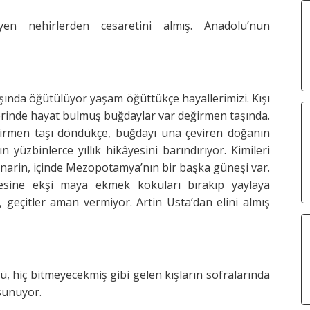
en nehirlerden cesaretini almış. Anadolu’nun
nda öğütülüyor yaşam öğüttükçe hayallerimizi. Kışı
lerinde hayat bulmuş buğdaylar var değirmen taşında.
eğirmen taşı döndükçe, buğdayı una çeviren doğanın
 yüzbinlerce yıllık hikâyesini barındırıyor. Kimileri
a narin, içinde Mezopotamya’nın bir başka güneşi var.
ölgesine ekşi maya ekmek kokuları bırakıp yaylaya
, geçitler aman vermiyor. Artin Usta’dan elini almış
ü, hiç bitmeyecekmiş gibi gelen kışların sofralarında
 sunuyor.