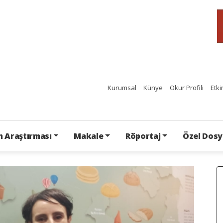
Kurumsal
Künye
Okur Profili
Etki
 Araştırması
Makale
Röportaj
Özel Dosy