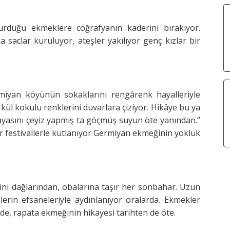
urduğu ekmeklere coğrafyanın kaderini bırakıyor.
saclar kuruluyor, ateşler yakılıyor genç kızlar bir
miyan köyünün sokaklarını rengârenk hayalleriyle
kül kokulu renklerini duvarlara çiziyor. Hikâye bu ya
ayasını çeyiz yapmış ta göçmüş suyun öte yanından.”
r festivallerle kutlanıyor Germiyan ekmeğinin yokluk
ini dağlarından, obalarına taşır her sonbahar. Uzun
erin efsaneleriyle aydınlanıyor oralarda. Ekmekler
inde, rapata ekmeğinin hikayesi tarihten de öte.