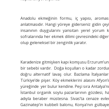
Anadolu ekmeğinin formu, iç yapısı, aromas
anlatmasıdır. Hangi yöreye giderseniz gidin çeyi
insanının duygularını yansıtan yerel yorum 
sofralarında her ekmek dilimi çevresindeki diğe
olup geleneksel bir zenginlik yaratır.
Karadenize gitmişken kapı komşusu Erzurum’un d
bir sebebi vardır. Doğa koşulları o kadar zordur 
doğru alternatif lavaş olur. Bazlama İtalyanlar
Türkiye’de pişer. Köy ekmeklerini alasını Afyo
yüreğinde yer bulur kendine. Peşi sıra Antalya’n
İstanbul organik soylu pazarlarının gözdesi, h
adıyla beraber müstesna. Sivas’ta cenaze evle
Gazinatep’in kubbeli balonu, Konya’nın gülbayes