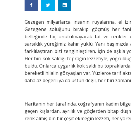
Gezegen milyarlarca insanın rüyalarına, el i
Gezegene soluğunu bırakıp göçmüş her fanini
belleğinde hiç unutulmayacak tat ve renkler v
sarsıldık yüreğimiz kahır yüklü. Yanı başımızda
farklılaştıran bizi zenginleştiren. İçin de aşkl
Her biri kök saldığı toprağın lezzetiyle, yoğruld
buldu. Onlarca uygarlık kök saldı bu topraklarda,
bereketli hilalin gözyaşları var. Yüzlerce tarif akt
daha az değerli ya da üstün değil, her biri zaman
Haritanın her tarafında, coğrafyanın kadim bilgel
geçen kışlardan, ayrılık ve göçlerden bitap düş
renk almış bin bir çeşit ekmeğin lezzeti, her yör