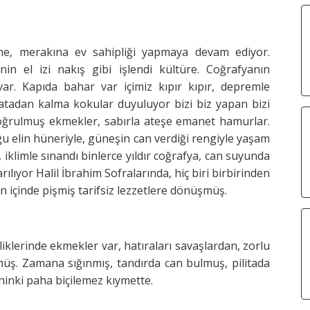
zine, merakına ev sahipliği yapmaya devam ediyor.
n el izi nakış gibi işlendi kültüre. Coğrafyanın
ar. Kapıda bahar var içimiz kıpır kıpır, depremle
 atadan kalma kokular duyuluyor bizi biz yapan bizi
a yoğrulmuş ekmekler, sabırla ateşe emanet hamurlar.
uğu elin hüneriyle, güneşin can verdiği rengiyle yaşam
 iklimle sınandı binlerce yıldır coğrafya, can suyunda
arılıyor Halil İbrahim Sofralarında, hiç biri birbirinden
ın içinde pişmiş tarifsiz lezzetlere dönüşmüş.
iklerinde ekmekler var, hatıraları savaşlardan, zorlu
müş. Zamana sığınmış, tandırda can bulmuş, pilitada
eninki paha biçilemez kıymette.