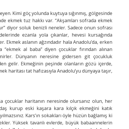
eyen. Kimi göç yolunda kuytuya sığınmış, gölgesinde
içinde ekmek tuz hakkı var. “Akşamları sofrada ekmek
r” diyor soluk benizli neneler. Sadece onun sofrası
ddelerinde ezanla yola çıkanlar, hevesi kursağında
er. Ekmek aslanın ağzındadır hala Anadolu’da, erken
ama “ekmek al baba” diyen çocuklar fırından alınan
irler. Dünyanın neresine gidersen git çocukluk
en gelir. Ekmeğinin peşinde olanların gözü içerde,
ek haritası tat hafızasıyla Anadolu’yu dünyaya taşır,
a çocuklar haritanın neresinde olursanız olun, her
ğdaş kurup eski kaşara kara kılçık ekmeğini katık
ılmazsınız. Kars’ın sokakları öyle hüzün bağlamış ki
 bekler. Yüksek tavanlı evlerde, büyük babaannelerin