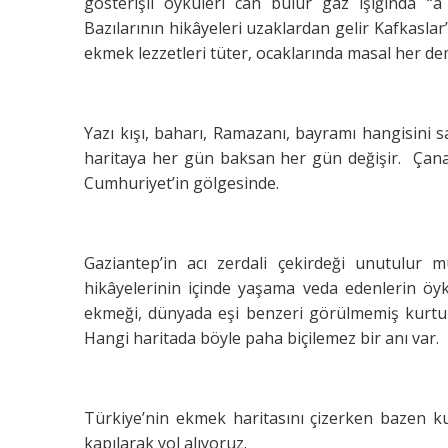
gösterişli öyküleri can bulur gaz ışığında “a
Bazılarının hikâyeleri uzaklardan gelir Kafkaslar
ekmek lezzetleri tüter, ocaklarında masal her d
Yazı kışı, baharı, Ramazanı, bayramı hangisini 
haritaya her gün baksan her gün değişir. Çanakka
Cumhuriyet’in gölgesinde.
Gaziantep’in acı zerdali çekirdeği unutulur 
hikâyelerinin içinde yaşama veda edenlerin öy
ekmeği, dünyada eşi benzeri görülmemiş kurtu
Hangi haritada böyle paha biçilemez bir anı var.
Türkiye’nin ekmek haritasını çizerken bazen k
kapılarak yol alıyoruz.