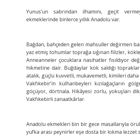
Yunus’un sabrından ilhamını, geçit vermey
ekmeklerinde binlerce yıllık Anadolu var.
Bağdan, bahçeden gelen mahsuller değirmen başı
yaz etmiş tohumlar toprağa sığınan filizler, kök
Anneanneler çocuklara nasihatler fısıldıyor d
hikmetine dair. Buğdaylar kök saldığı toprakların
atalık, güçlü kuvvetli, mukavemetli, kimileri dah
Vakfıkebir’in külhanbeyleri kızılağaçların g
göçüyor, dörtnala. Hikâyesi zorlu, yokuşları dik
Vakfıkebirli zanaatkârlar.
Anadolu ekmekleri bin bir gece masallarıyla örül
yufka arası peynirler eşe dosta bir lokma lezzet