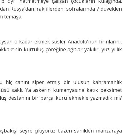
 b c’yi” hatmetmeye çalışan çocukların kulağında.
’dan Rusya’dan ırak illerden, sofralarında 7 düvelden
em temaşa.
saysan o kadar ekmek süsler Anadolu’nun fırınlarını,
le’nin kurtuluş çöreğine ağıtlar yakılır, yüz yıllık
mu hiç canını siper etmiş bir ulusun kahramanlık
küsü saklı. Ya askerin kumanyasına katık peksimet
luş destanını bir parça kuru ekmekle yazmadık mı?
uşbakışı seyre çıkıyoruz bazen sahilden manzaraya