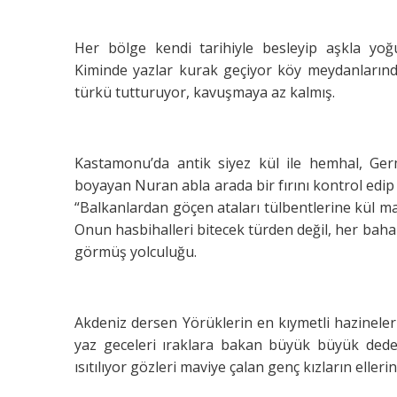
Her bölge kendi tarihiyle besleyip aşkla yoğ
Kiminde yazlar kurak geçiyor köy meydanlarında 
türkü tutturuyor, kavuşmaya az kalmış.
Kastamonu’da antik siyez kül ile hemhal, Ger
boyayan Nuran abla arada bir fırını kontrol edip 
“Balkanlardan göçen ataları tülbentlerine kül m
Onun hasbihalleri bitecek türden değil, her baha
görmüş yolculuğu.
Akdeniz dersen Yörüklerin en kıymetli hazineler
yaz geceleri ıraklara bakan büyük büyük dedel
ısıtılıyor gözleri maviye çalan genç kızların eller