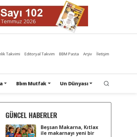
nlik Takvimi
Editoryal Takvim
BBM Pasta
Arşiv
İletişim
a
Bbm Mutfak
Un Dünyası
GÜNCEL HABERLER
Beşsan Makarna, Kıtlax
ile makarnayı yeni bir