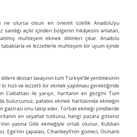
ı ne olursa olsun en önemli özellik Anadolu’yu
z sandığı açılır içinden bölgenin hikâyesini anlatan,
katılmış muhteşem ekmek dilimleri çıkar. Anadolu
r tabaklarla ve lezzetlerle muhteşem bir uyum içinde
illere destan lavaşının tüm Türkiye’de yenilmesinin
ki hızlı ve lezzetli bir ekmek yapılması gerektiğinde
ın Ciabattası ile yarışır, haritanın en gezgini Tüm
n’da bulursunuz, patates ekmek haritasında ekmeğin
ın gastrası onu takip eder. Torbalı ekmeği şimdilerde
aritanın en seyahat tutkunu, hangi pazara gitseniz
rinin yasına Gilik ekmeğiyle ortak olunur, Kübban
i, Ege’nin çapalası, Cihanbeyli’nin gömeci, Osmanlı