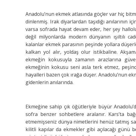
Anadolu’nun ekmek atlasında göçler var hiç bitm
dinlenmiş. Irak diyarlardan taşıdığı anılarının 
varsa sofrada hayat devam eder, her şey hallolu
değil milyonlarda modern dünyanın ışıltılı ca
kalanlar ekmek parasının peşinde yollara düşerl
kalkan yol alır, yoldaş olur istikbaline. Akş
ekmeğin kokusuyla zamanın arazlarına güven
ekmeğinin kokusu seni asla terk etmez, peşind
hayalleri bazen çok ırağa düşer. Anadolu’nun ekm
gidenlerin anılarında.
Ekmeğine sahip çık öğütleriyle büyür Anadolu’d
sofra benzer sohbetlere aralanır. Kars’ta ba
etmemişseniz dünya nimetlerini henüz tatmış say
kilitli kapılar da ekmekler gibi açılacağı günü