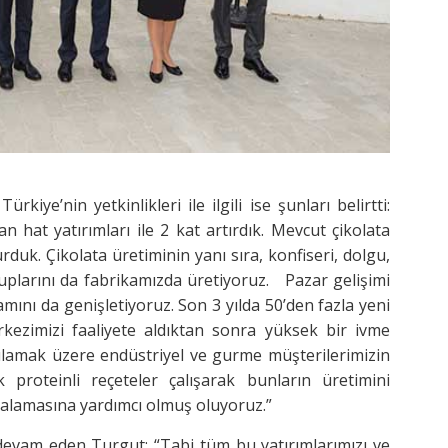
kiye’nin yetkinlikleri ile ilgili ise şunları belirtti:
an hat yatırımları ile 2 kat artırdık. Mevcut çikolata
rduk. Çikolata üretiminin yanı sıra, konfiseri, dolgu,
ruplarını da fabrikamızda üretiyoruz. Pazar gelişimi
mını da genişletiyoruz. Son 3 yılda 50’den fazla yeni
rkezimizi faaliyete aldıktan sonra yüksek bir ivme
şılamak üzere endüstriyel ve gurme müşterilerimizin
proteinli reçeteler çalışarak bunların üretimini
kalamasına yardımcı olmuş oluyoruz.”
e devam eden Turgut; “Tabi tüm bu yatırımlarımızı ve