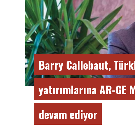
Barry Callebaut, Türk
yatırımlarına AR-GE M
devam ediyor