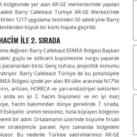
 bölgesinde yer alan AR-GE merkezlerinde yapılan
 adedi Barry Callebaut Türkiye AR-GE Merkezi’nde
ştirilen 1217 uygulama testinden 50 adedi yine Barry
estlerden büyük bir kısmı hayata geçirildi.
ACİM İLE 2. SIRADA
nemine değinen Barry Callebaut EEMEA Bölgesi Başkan
indeki güçlü ve istikrarlı büyümesine vurgu yaparak
mli pazarlardan birisi. Genç nüfusu, jeopolitik konumu
ındırıyor. Barry Callebaut Türkiye de bu potansiyele
MEA Bölgesi içinde yer alan 89 ülke arasında %17’lik
fırın, artizan, HORECA ve yarı-endüstriyel sektörleri
 anda en iyi 2. hacim büyümesi ve en iyi marj
iye, hacim bakımından dünya genelinde 7. sırada,
l! Eskişehir üretim tesisimiz, hızla büyüyen bölgenin
nemli bir adım. Ortalamanın üzerinde büyüme fırsatı
tme stratejimizle paralel. Aynı zamanda bölgedeki
yor. Bu nedenle Türkiye yatırımlarımızı AR-GE