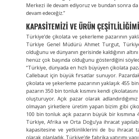
Merkezi ile devam ediyoruz ve bundan sonra da 
devam edeceğiz.”
KAPASİTEMİZİ VE ÜRÜN ÇEŞİTLİLİĞİM
Türkiye’de çikolata ve şekerleme pazarının yak
Türkiye Genel Müdürü Ahmet Turgut, Türkiye’
olduğunu ve dünyanın gerisinde kaldığının altını 
henüz çok başında olduğunu gösterdiğini söyledi.
“Türkiye, dünyada en hızlı büyüyen çikolata paza
Callebaut için büyük fırsatlar sunuyor. Pazar
çikolata ve şekerleme pazarının yaklaşık 455 b
pazarın 350 bin tonluk kısmını kendi çikolatasını
oluşturuyor. Açık pazar olarak adlandırdığımı
olmayan şirketlere üretim yapan bizim gibi çiko
100 bin tonluk açık pazarın büyük bir kısmına 4
Türkiye, Afrika ve Orta Doğu’ya ihracat yapılab
kapasitesine ve yetkinliklerini de bu ihracat t
olarak planladık. Türkiye’de fabrika yatırımı yap