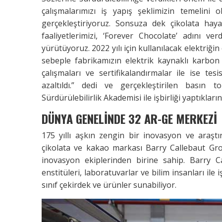
çalışmalarımızı iş yapış şeklimizin temelini o
gerçekleştiriyoruz. Sonsuza dek çikolata hay
faaliyetlerimizi, ‘Forever Chocolate’ adını verd
yürütüyoruz. 2022 yılı için kullanılacak elektriğin
sebeple fabrikamızın elektrik kaynaklı karbon a
çalışmaları ve sertifikalandırmalar ile ise te
azaltıldı.” dedi ve gerçekleştirilen basın t
Sürdürülebilirlik Akademisi ile işbirliği yaptıkların
DÜNYA GENELİNDE 32 AR-GE MERKEZİ
175 yıllı aşkın zengin bir inovasyon ve araşt
çikolata ve kakao markası Barry Callebaut G
inovasyon ekiplerinden birine sahip. Barry C
enstitüleri, laboratuvarlar ve bilim insanları ile i
sınıf çekirdek ve ürünler sunabiliyor.