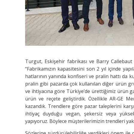
Turgut, Eskişehir fabrikası ve Barry Callebaut Tür
“Fabrikamızın kapasitesini son 2 yıl içinde yapıl
hatlarının yanında konfiseri ve pralin hattı da ku
pralin gibi pazarda çok kullanılan diğer ürün g
ve ihtiyacına göre Türkiye’de ürettiğimiz ürün ga
ürün ve reçete geliştirdik. Özellikle AR-GE Me
kazandık. Trendlere göre pazar taleplerini kar
ihtiyaç duyduğu vegan, şekersiz veya yüksek 
yapıyoruz. Böylece müşterilerimizin trendleri ya
Sözlerine sürdürülebilirliğe verdikleri önem il