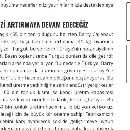
büyüme hedeflerimizi yatırımlarımızla desteklemeye
İZİ ARTIRMAYA DEVAM EDECEĞİZ
laşık 455 bin ton olduğunu belirten Barry Callebaut
de kişi başı tüketimin ortalama 3.1 kg civarında
çizdi. Turgut, bu verilerin Türkiye’nin potansiyelinin
 Basın toplantısında Turgut şunları da dile getirdi:
rları arasında yer alıyor. Bu nedenle Türkiye, Barry
daki konumumuz da bunun bir göstergesi. Türkiye’de
in ton’luk bir hacme sahip olduğunu düşünüyoruz. Bu
 kendi üretme yetkinliğine sahip endüstriyel şirketler
z 100 bin tonluk kısmı ise kendi üretim kapasitesi
lata ve kakao ürünleri tedarikçileri oluşturuyor. Bu
0 bin tonluk üretim hacmimiz ile biz yön veriyoruz.
ileceği için de büyük bir öneme sahip. Fabrikamızın
alebini karşılayabilecek şekilde geliştirmeye uygun
ılırken, bu büyüklükte bir fabrika daha kurulabilecek