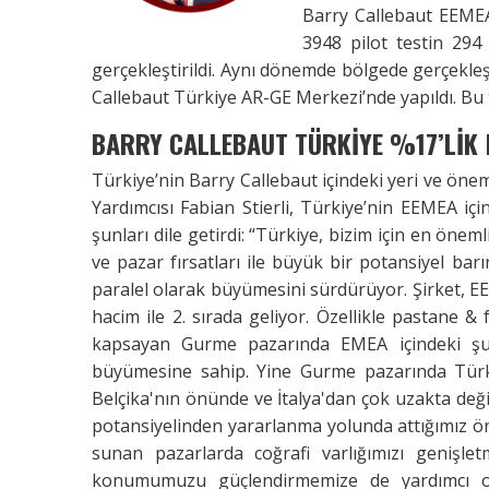
Barry Callebaut EEMEA
3948 pilot testin 294
gerçekleştirildi. Aynı dönemde bölgede gerçekle
Callebaut Türkiye AR-GE Merkezi’nde yapıldı. Bu t
BARRY CALLEBAUT TÜRKİYE %17’LİK H
Türkiye’nin Barry Callebaut içindeki yeri ve ö
Yardımcısı Fabian Stierli, Türkiye’nin EEMEA iç
şunları dile getirdi: “Türkiye, bizim için en öne
ve pazar fırsatları ile büyük bir potansiyel bar
paralel olarak büyümesini sürdürüyor. Şirket, EE
hacim ile 2. sırada geliyor. Özellikle pastane & 
kapsayan Gurme pazarında EMEA içindeki şu
büyümesine sahip. Yine Gurme pazarında Türk
Belçika'nın önünde ve İtalya'dan çok uzakta deği
potansiyelinden yararlanma yolunda attığımız ö
sunan pazarlarda coğrafi varlığımızı genişle
konumumuzu güçlendirmemize de yardımcı olu