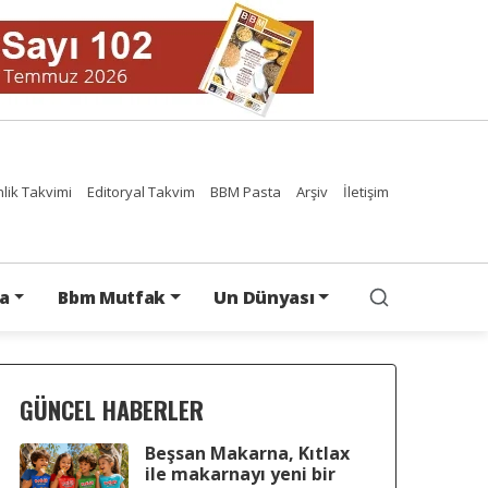
nlik Takvimi
Editoryal Takvim
BBM Pasta
Arşiv
İletişim
a
Bbm Mutfak
Un Dünyası
GÜNCEL HABERLER
Beşsan Makarna, Kıtlax
ile makarnayı yeni bir