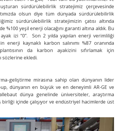
luşturan sürdürülebilirlik stratejimiz çerçevesinde
atımızda olsun diye tüm dünyada sürdürülebilirlik
iğimiz sürdürülebilirlik stratejimizin çatısı altında
 de %100 yeşil enerji olacağını garanti altına aldık. Bu
yak izi “0”. Son 2 yılda yapılan enerji verimliliği
sisin enerji kaynaklı karbon salınımı %87 oranında
oplantısının da karbon ayakizini sıfırlamak için
ı sözlerine ekledi.
ırma-geliştirme mirasına sahip olan dünyanın lider
roup, dünyanın en büyük ve en deneyimli AR-GE ve
allebaut dünya genelinde üniversiteler, araştırma
ş birliği içinde çalışıyor ve endüstriyel hacimlerde üst