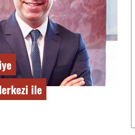
iye
erkezi ile