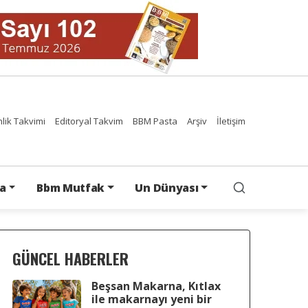
nlik Takvimi
Editoryal Takvim
BBM Pasta
Arşiv
İletişim
a
Bbm Mutfak
Un Dünyası
GÜNCEL HABERLER
Beşsan Makarna, Kıtlax
ile makarnayı yeni bir