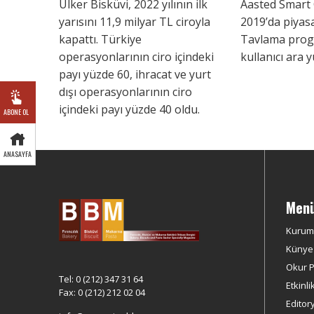
Ülker Bisküvi, 2022 yılının ilk
Aasted Smart 
yarısını 11,9 milyar TL ciroyla
2019’da piyas
kapattı. Türkiye
Tavlama prog
operasyonlarının ciro içindeki
kullanıcı ara y
payı yüzde 60, ihracat ve yurt
dışı operasyonlarının ciro
içindeki payı yüzde 40 oldu.
ABONE OL
ANASAYFA
Men
Kurum
Künye
Okur Pr
Tel: 0 (212) 347 31 64
Etkinli
Fax: 0 (212) 212 02 04
Editor