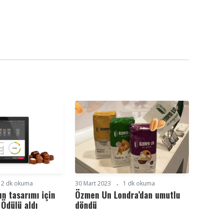
2 dk okuma
30 Mart 2023
1 dk okuma
ın tasarımı için
Özmen Un Londra’dan umutlu
 Ödülü aldı
döndü