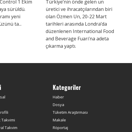
Control 1 Ekim
Türkiye’nin önde gelen un
aya sürüldü.
üretici ve ihracatçılarından biri
ramı yeni
olan Özmen Un, 20-22 Mart
üzünü ta...
tarihleri arasında Londra’da
düzenlenen International Food
and Beverage Fuarı’na adeta
çıkarma yaptı.
ü
Kategoriler
sal
Haber
Dosya
ofili
Tüketim Araştırması
k Takvimi
Makale
yal Takvim
Röportaj