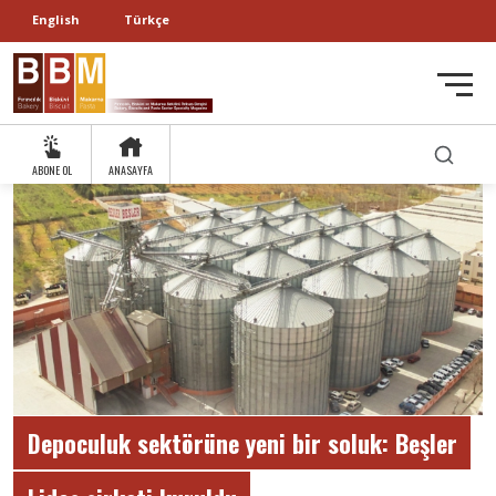
English
Türkçe
ABONE OL
ANASAYFA
Depoculuk sektörüne yeni bir soluk: Beşler