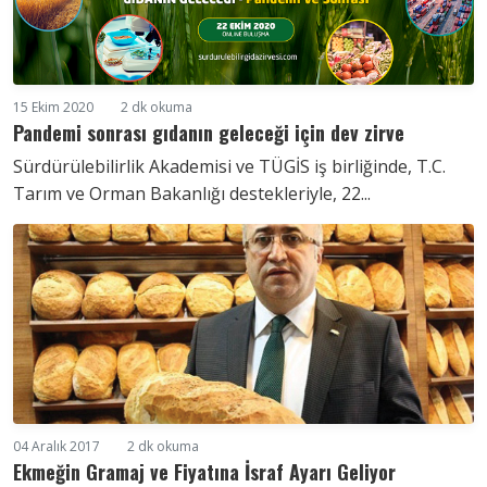
15 Ekim 2020
2 dk okuma
Pandemi sonrası gıdanın geleceği için dev zirve
Sürdürülebilirlik Akademisi ve TÜGİS iş birliğinde, T.C.
Tarım ve Orman Bakanlığı destekleriyle, 22...
04 Aralık 2017
2 dk okuma
Ekmeğin Gramaj ve Fiyatına İsraf Ayarı Geliyor