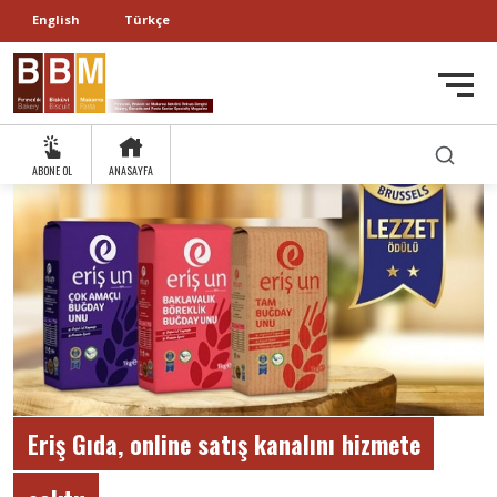
English
Türkçe
ABONE OL
ANASAYFA
Eriş Gıda, online satış kanalını hizmete