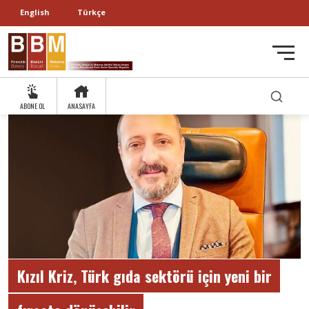
English
Türkçe
ABONE OL
ANASAYFA
Kızıl Kriz, Türk gıda sektörü için yeni bir