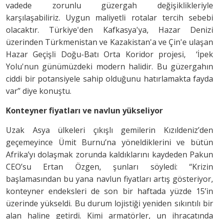
vadede zorunlu güzergah değişiklikleriyle
karşılaşabiliriz. Uygun maliyetli rotalar tercih sebebi
olacaktır. Türkiye'den Kafkasya'ya, Hazar Denizi
üzerinden Türkmenistan ve Kazakistan'a ve Çin'e ulaşan
Hazar Geçişli Doğu-Batı Orta Koridor projesi, ‘İpek
Yolu'nun günümüzdeki modern halidir. Bu güzergahın
ciddi bir potansiyele sahip olduğunu hatırlamakta fayda
var” diye konuştu.
Konteyner fiyatları ve navlun yükseliyor
Uzak Asya ülkeleri çıkışlı gemilerin Kızıldeniz’den
geçemeyince Ümit Burnu’na yöneldiklerini ve bütün
Afrika’yı dolaşmak zorunda kaldıklarını kaydeden Pakun
CEO’su Ertan Özgen, şunları söyledi: “Krizin
başlamasından bu yana navlun fiyatları artış gösteriyor,
konteyner endeksleri de son bir haftada yüzde 15’in
üzerinde yükseldi. Bu durum lojistiği yeniden sıkıntılı bir
alan haline getirdi. Kimi armatörler, un ihracatında