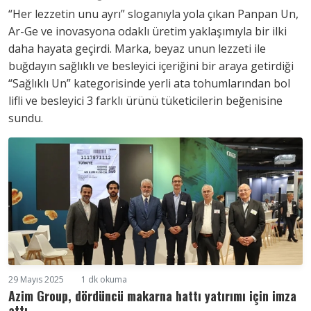
“Her lezzetin unu ayrı” sloganıyla yola çıkan Panpan Un,
Ar-Ge ve inovasyona odaklı üretim yaklaşımıyla bir ilki
daha hayata geçirdi. Marka, beyaz unun lezzeti ile
buğdayın sağlıklı ve besleyici içeriğini bir araya getirdiği
“Sağlıklı Un” kategorisinde yerli ata tohumlarından bol
lifli ve besleyici 3 farklı ürünü tüketicilerin beğenisine
sundu.
29 Mayıs 2025
1 dk okuma
Azim Group, dördüncü makarna hattı yatırımı için imza
attı