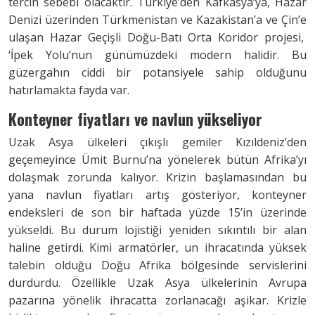
tercih sebebi olacaktır. Türkiye’den Kafkasya’ya, Hazar
Denizi üzerinden Türkmenistan ve Kazakistan’a ve Çin’e
ulaşan Hazar Geçişli Doğu-Batı Orta Koridor projesi,
‘İpek Yolu’nun günümüzdeki modern halidir. Bu
güzergahın ciddi bir potansiyele sahip olduğunu
hatırlamakta fayda var.
Konteyner fiyatları ve navlun
yükseliyor
Uzak Asya ülkeleri çıkışlı gemiler Kızıldeniz’den
geçemeyince Ümit Burnu’na yönelerek bütün Afrika’yı
dolaşmak zorunda kalıyor. Krizin başlamasından bu
yana navlun fiyatları artış gösteriyor, konteyner
endeksleri de son bir haftada yüzde 15’in üzerinde
yükseldi. Bu durum lojistiği yeniden sıkıntılı bir alan
haline getirdi. Kimi armatörler, un ihracatında yüksek
talebin olduğu Doğu Afrika bölgesinde servislerini
durdurdu. Özellikle Uzak Asya ülkelerinin Avrupa
pazarına yönelik ihracatta zorlanacağı aşikar. Krizle