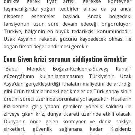
birlikte gerek fiyat artışı, gerekse konteyner
taşımacılığında yoğun tedbirler alınsa da şu anda
nispeten esnemeler başladı. Ancak bölgedeki
tansiyonun uzun süre devam edeceği öngörülüyor.
Türkiye, bölgenin en büyük tedarikçisi konumundadır.
Uzak Asya’nın rekabet gücünü kaybedecek olması ile
doğan fırsatı değerlendirmesi gerekir.
Even Given krizi sorunun
ciddiyetine örnektir
“Babu’l Mendeb Boğazı-Kızıldeniz-Süveyş Kanalı”
güzergâhının kullanılamamasının Türkiye’nin Uzak
Asya’dan gerçekleştirdiği ithalatın maliyetini de artırdığı
gibi ürün teslimlerindeki gecikmeler de Türk sanayisinin
üretim süreci üzerinde sorunlara yol açacaktır. Husilerin
Kızıldeniz’e giriş yapan gemilere yönelik saldırısı ile
zirveye çıkan kriz, dünya ticareti üzerinde etkili olacak.
Dünyanın önde gelen konteyner ve deniz nakliye
şirketleri, güvenlik sağlanana kadar Kızıldeniz