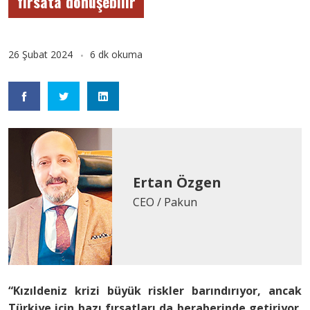
fırsata dönüşebilir
26 Şubat 2024
6 dk okuma
Ertan Özgen
CEO / Pakun
“Kızıldeniz krizi büyük riskler barındırıyor, ancak
Türkiye için bazı fırsatları da beraberinde getiriyor.