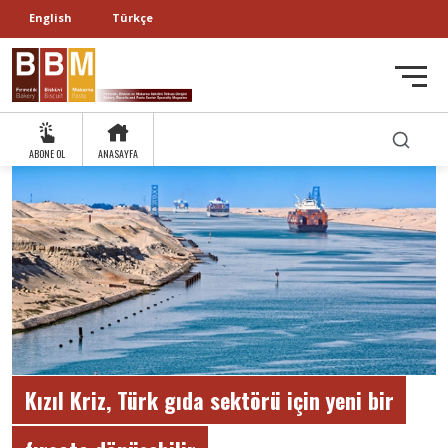
English
Türkçe
ABONE OL
ANASAYFA
Kızıl Kriz, Türk gıda sektörü için yeni bir