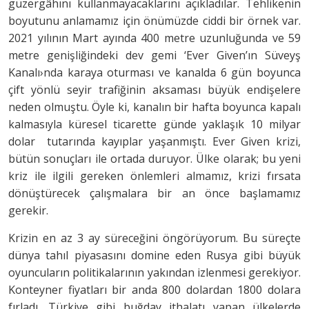
güzergâhını kullanmayacaklarını açıkladılar. Tehlikenin
boyutunu anlamamız için önümüzde ciddi bir örnek var.
2021 yılının Mart ayında 400 metre uzunluğunda ve 59
metre genişliğindeki dev gemi ‘Ever Given’ın Süveyş
Kanalı›nda karaya oturması ve kanalda 6 gün boyunca
çift yönlü seyir trafiğinin aksaması büyük endişelere
neden olmuştu. Öyle ki, kanalın bir hafta boyunca kapalı
kalmasıyla küresel ticarette günde yaklaşık 10 milyar
dolar tutarında kayıplar yaşanmıştı. Ever Given krizi,
bütün sonuçları ile ortada duruyor. Ülke olarak; bu yeni
kriz ile ilgili gereken önlemleri almamız, krizi fırsata
dönüştürecek çalışmalara bir an önce başlamamız
gerekir.
Krizin en az 3 ay süreceğini öngörüyorum. Bu süreçte
dünya tahıl piyasasını domine eden Rusya gibi büyük
oyuncuların politikalarının yakından izlenmesi gerekiyor.
Konteyner fiyatları bir anda 800 dolardan 1800 dolara
fırladı. Türkiye gibi buğday ithalatı yapan ülkelerde