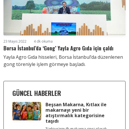
23 Mayıs 2022
4 dk okuma
Borsa İstanbul’da ‘Gong’ Yayla Agro Gıda için çaldı
Yayla Agro Gıda hisseleri, Borsa İstanbul’da düzenlenen
gong töreniyle işlem görmeye başladı.
GÜNCEL HABERLER
Beşsan Makarna, Kıtlax ile
makarnayı yeni bir
atıştırmalık kategorisine
taşıdı
Türkiye'nin ilk makarna cipsi olarak