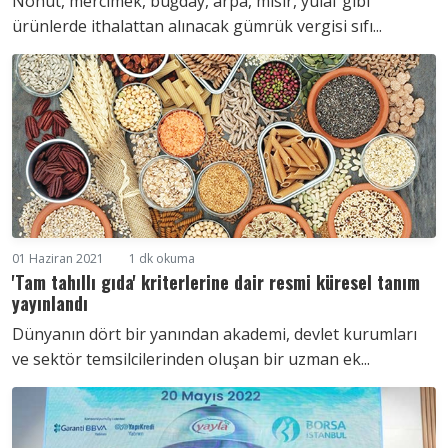
Nohut, mercimek, buğday, arpa, mısır, yulaf gibi
ürünlerde ithalattan alınacak gümrük vergisi sıfı...
01 Haziran 2021
1 dk okuma
'Tam tahıllı gıda' kriterlerine dair resmi küresel tanım
yayınlandı
Dünyanın dört bir yanından akademi, devlet kurumları
ve sektör temsilcilerinden oluşan bir uzman ek...