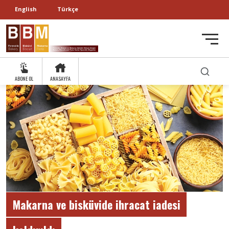
English
Türkçe
ABONE OL
ANASAYFA
Makarna ve bisküvide ihracat iadesi