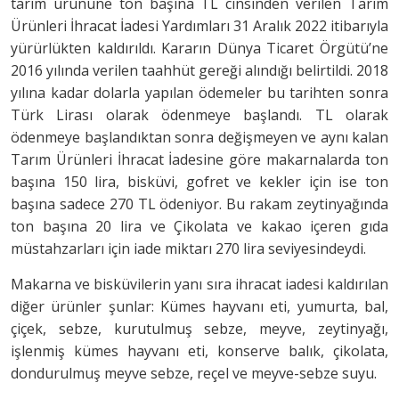
tarım ürününe ton başına TL cinsinden verilen Tarım
Ürünleri İhracat İadesi Yardımları 31 Aralık 2022 itibarıyla
yürürlükten kaldırıldı. Kararın Dünya Ticaret Örgütü’ne
2016 yılında verilen taahhüt gereği alındığı belirtildi. 2018
yılına kadar dolarla yapılan ödemeler bu tarihten sonra
Türk Lirası olarak ödenmeye başlandı. TL olarak
ödenmeye başlandıktan sonra değişmeyen ve aynı kalan
Tarım Ürünleri İhracat İadesine göre makarnalarda ton
başına 150 lira, bisküvi, gofret ve kekler için ise ton
başına sadece 270 TL ödeniyor. Bu rakam zeytinyağında
ton başına 20 lira ve Çikolata ve kakao içeren gıda
müstahzarları için iade miktarı 270 lira seviyesindeydi.
Makarna ve bisküvilerin yanı sıra ihracat iadesi kaldırılan
diğer ürünler şunlar: Kümes hayvanı eti, yumurta, bal,
çiçek, sebze, kurutulmuş sebze, meyve, zeytinyağı,
işlenmiş kümes hayvanı eti, konserve balık, çikolata,
dondurulmuş meyve sebze, reçel ve meyve-sebze suyu.