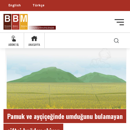
English
Türkçe
ABONE OL
ANASAYFA
Pamuk ve ayçiçeğinde umduğunu bulamayan