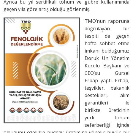
Ayrıca bu yıl sertifikalı tohum ve gübre kullanımında
geçen yıla göre artış olduğu gözlenmiş.
TMO’nun raporuna
doğrulayan bir
tespiti de geçen
hafta sohbet etme
imkanı bulduğumuz
Doruk Un Yönetim
Kurulu Başkanı ve
CEO’su Gürsel
Erbap yaptı. Erbap,
teşvikler, bakanlık
destekleri, alım
garantileri ile
birlikte üreticinin
yerli tohum
seferberliği içinde
olduğunu özellikle buğday üretimine yönelik büyük bir