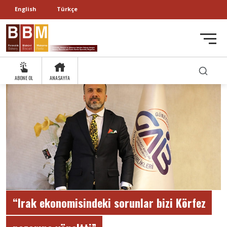
English
Türkçe
ABONE OL
ANASAYFA
“Irak ekonomisindeki sorunlar bizi Körfez