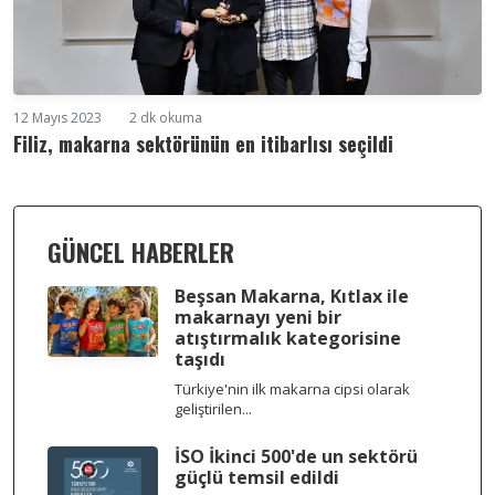
12 Mayıs 2023
2 dk okuma
Filiz, makarna sektörünün en itibarlısı seçildi
GÜNCEL HABERLER
Beşsan Makarna, Kıtlax ile
makarnayı yeni bir
atıştırmalık kategorisine
taşıdı
Türkiye'nin ilk makarna cipsi olarak
geliştirilen...
İSO İkinci 500'de un sektörü
güçlü temsil edildi