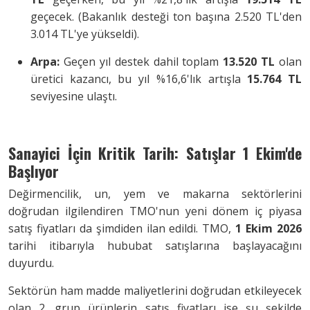
geçecek. (Bakanlık desteği ton başına 2.520 TL'den
3.014 TL'ye yükseldi).
Arpa:
Geçen yıl destek dahil toplam
13.520 TL
olan
üretici kazancı, bu yıl %16,6'lık artışla
15.764 TL
seviyesine ulaştı.
Sanayici İçin Kritik Tarih: Satışlar 1 Ekim'de
Başlıyor
Değirmencilik, un, yem ve makarna sektörlerini
doğrudan ilgilendiren TMO'nun yeni dönem iç piyasa
satış fiyatları da şimdiden ilan edildi. TMO,
1 Ekim 2026
tarihi itibarıyla hububat satışlarına başlayacağını
duyurdu.
Sektörün ham madde maliyetlerini doğrudan etkileyecek
olan 2. grup ürünlerin satış fiyatları ise şu şekilde