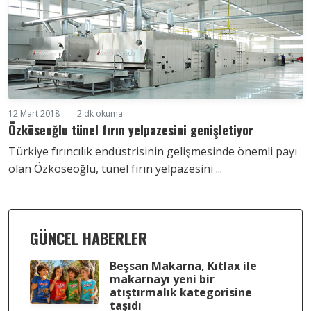
12 Mart 2018
2 dk okuma
Özköseoğlu tünel fırın yelpazesini genişletiyor
Türkiye fırıncılık endüstrisinin gelişmesinde önemli payı
olan Özköseoğlu, tünel fırın yelpazesini ...
GÜNCEL HABERLER
Beşsan Makarna, Kıtlax ile
makarnayı yeni bir
atıştırmalık kategorisine
taşıdı