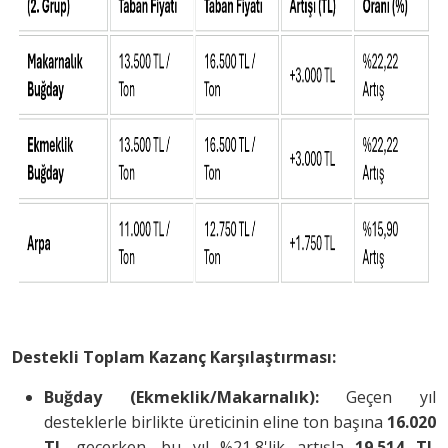
Destekli Toplam Kazanç Karşılaştırması:
Buğday (Ekmeklik/Makarnalık):
Geçen yıl
desteklerle birlikte üreticinin eline ton başına
16.020
TL
geçerken, bu yıl %21,8'lik artışla
19.514 TL