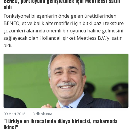
BENEO, portföyünü genişletmek için Meatless'ı satın
aldı
Fonksiyonel bileşenlerin önde gelen üreticilerinden
BENEO, et ve balık alternatifleri için bitki bazlı tekstüre
çözümleri alanında önemli bir oyuncu haline gelmesini
sağlayacak olan Hollandalı şirket Meatless B.V.'yi satın
aldı.
09 Mart 2018
3 dk okuma
"Türkiye un ihracatında dünya birincisi, makarnada
ikinci"