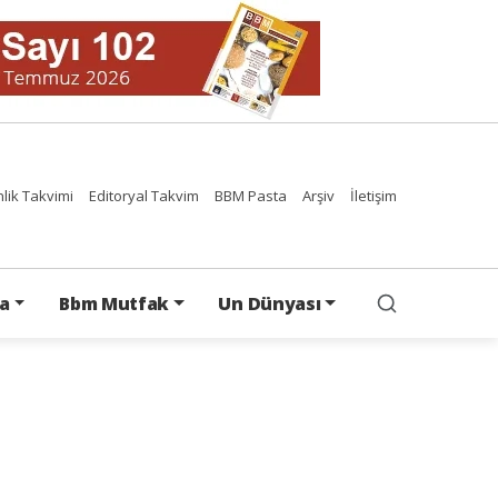
nlik Takvimi
Editoryal Takvim
BBM Pasta
Arşiv
İletişim
a
Bbm Mutfak
Un Dünyası