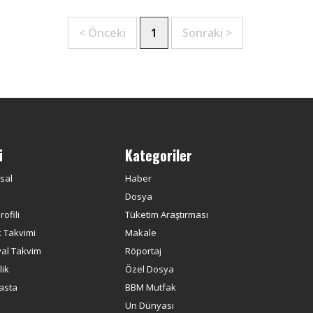
< Önceki
1
Sonraki >
ü
Kategoriler
sal
Haber
Dosya
ofili
Tüketim Araştırması
k Takvimi
Makale
yal Takvim
Röportaj
ik
Özel Dosya
asta
BBM Mutfak
Un Dünyası