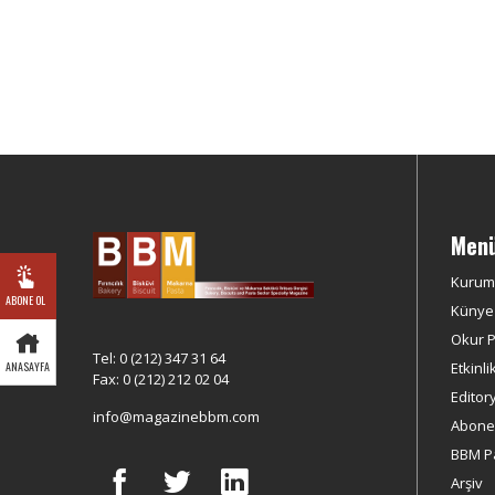
Men
Kurum
ABONE OL
Künye
Okur Pr
Tel: 0 (212) 347 31 64
Etkinli
ANASAYFA
Fax: 0 (212) 212 02 04
Editor
info@magazinebbm.com
Abonel
BBM P
Arşiv