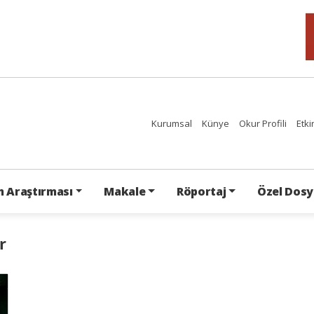
Kurumsal
Künye
Okur Profili
Etki
 Araştırması
Makale
Röportaj
Özel Dosy
r