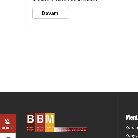
Devamı
Men
Kurum
ABONE OL
Künye