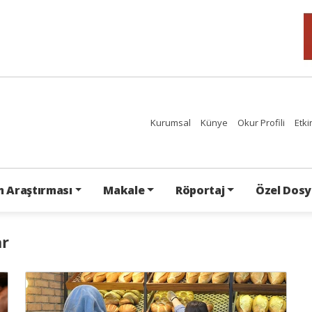
Kurumsal
Künye
Okur Profili
Etki
 Araştırması
Makale
Röportaj
Özel Dosy
ar