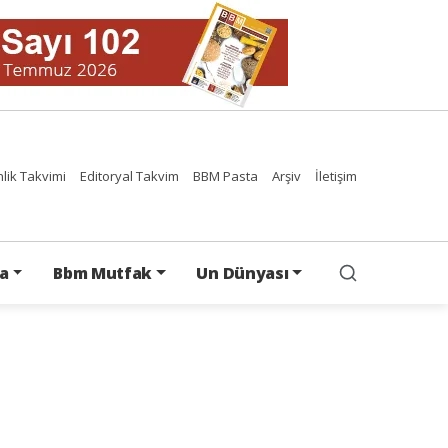
nlik Takvimi
Editoryal Takvim
BBM Pasta
Arşiv
İletişim
a
Bbm Mutfak
Un Dünyası