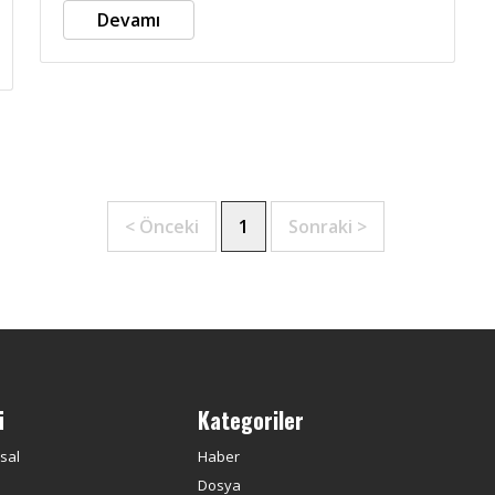
Devamı
< Önceki
1
Sonraki >
ü
Kategoriler
sal
Haber
Dosya