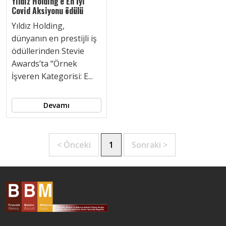
Yıldız Holding’e En İyi
Covid Aksiyonu ödülü
Yıldız Holding,
dünyanın en prestijli iş
ödüllerinden Stevie
Awards’ta “Örnek
İşveren Kategorisi: E...
Devamı
< Önceki
1
Sonraki >