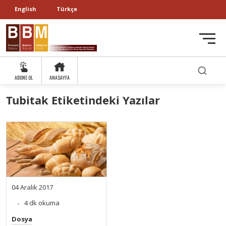
English
Türkçe
ABONE OL
ANASAYFA
Tubitak Etiketindeki Yazılar
04 Aralık 2017
4 dk okuma
Dosya