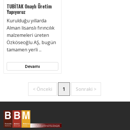
TUBİTAK Onaylı Üretim
Yapıyoruz
Kurulduğu yıllarda
Alman lisanslı fırıncılık
malzemeleri üreten
Özköseoğlu AŞ, bugün
tamamen yerli ...
Devamı
< Önceki
1
Sonraki >