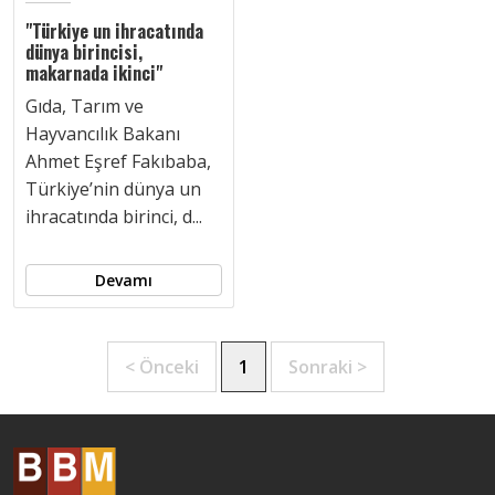
"Türkiye un ihracatında
dünya birincisi,
makarnada ikinci"
Gıda, Tarım ve
Hayvancılık Bakanı
Ahmet Eşref Fakıbaba,
Türkiye’nin dünya un
ihracatında birinci, d...
Devamı
< Önceki
1
Sonraki >