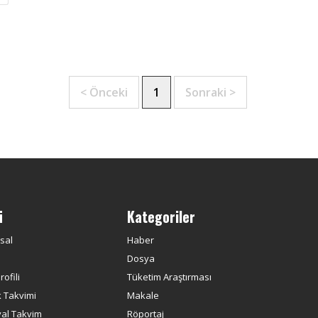
< Önceki
1
Sonraki >
ü
Kategoriler
sal
Haber
Dosya
ofili
Tüketim Araştırması
k Takvimi
Makale
yal Takvim
Röportaj