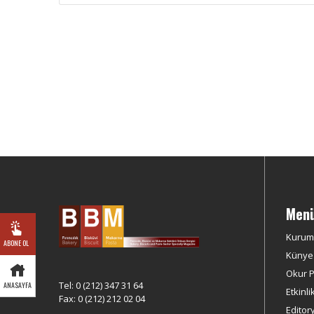
Men
Kurum
ABONE OL
Künye
Okur Pr
Tel: 0 (212) 347 31 64
ANASAYFA
Etkinli
Fax: 0 (212) 212 02 04
Editor