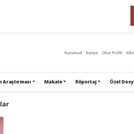
Kurumsal
Künye
Okur Profili
Etki
 Araştırması
Makale
Röportaj
Özel Dosy
lar