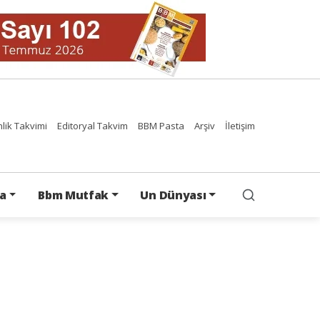
nlik Takvimi
Editoryal Takvim
BBM Pasta
Arşiv
İletişim
a
Bbm Mutfak
Un Dünyası