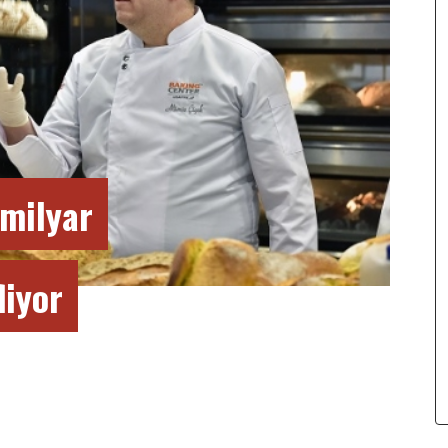
milyar
liyor