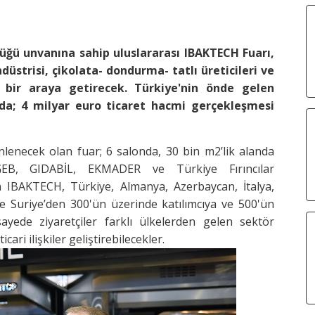
yüğü unvanına sahip uluslararası IBAKTECH Fuarı,
üstrisi, çikolata- dondurma- tatlı üreticileri ve
 bir araya getirecek. Türkiye'nin önde gelen
da; 4 milyar euro ticaret hacmi gerçekleşmesi
nlenecek olan fuar; 6 salonda, 30 bin m2’lik alanda
SGEB, GIDABİL, EKMADER ve Türkiye Fırıncılar
 IBAKTECH, Türkiye, Almanya, Azerbaycan, İtalya,
e Suriye’den 300'ün üzerinde katılımcıya ve 500'ün
yede ziyaretçiler farklı ülkelerden gelen sektör
icari ilişkiler geliştirebilecekler.