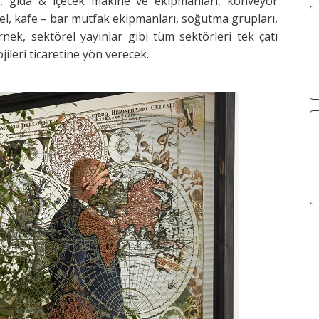
cek, gıda & içecek makine ve ekipmanları, konveyör
el, kafe – bar mutfak ekipmanları, soğutma grupları,
ek, sektörel yayınlar gibi tüm sektörleri tek çatı
jileri ticaretine yön verecek.