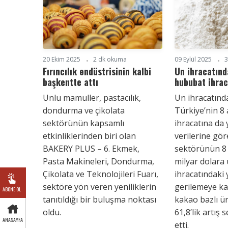
20 Ekim 2025
2 dk okuma
09 Eylül 2025
3
Fırıncılık endüstrisinin kalbi
Un ihracatınd
başkentte attı
hububat ihrac
Unlu mamuller, pastacılık,
Un ihracatınd
dondurma ve çikolata
Türkiye’nin 8
sektörünün kapsamlı
ihracatına da 
etkinliklerinden biri olan
verilerine gö
BAKERY PLUS – 6. Ekmek,
sektörünün 8 a
Pasta Makineleri, Dondurma,
milyar dolara 
Çikolata ve Teknolojileri Fuarı,
ihracatındaki 
sektöre yön veren yeniliklerin
gerilemeye kar
ABONE OL
tanıtıldığı bir buluşma noktası
kakao bazlı ü
oldu.
61,8’lik artış
ANASAYFA
etti.