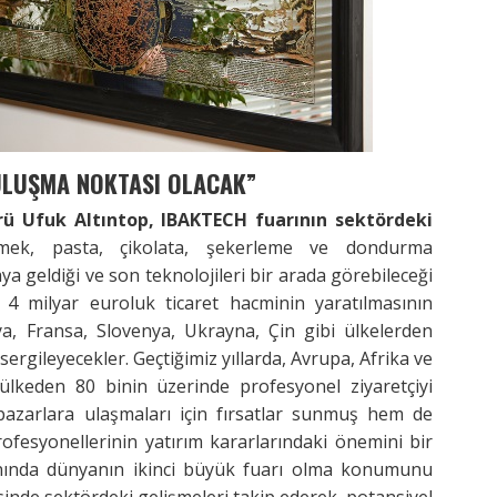
ULUŞMA NOKTASI OLACAK”
ü Ufuk Altıntop, IBAKTECH fuarının sektördeki
mek, pasta, çikolata, şekerleme ve dondurma
ya geldiği ve son teknolojileri bir arada görebileceği
 4 milyar euroluk ticaret hacminin yaratılmasının
ya, Fransa, Slovenya, Ukrayna, Çin gibi ülkelerden
sergileyecekler. Geçtiğimiz yıllarda, Avrupa, Afrika ve
lkeden 80 binin üzerinde profesyonel ziyaretçiyi
pazarlara ulaşmaları için fırsatlar sunmuş hem de
rofesyonellerinin yatırım kararlarındaki önemini bir
anında dünyanın ikinci büyük fuarı olma konumunu
esinde sektördeki gelişmeleri takip ederek, potansiyel