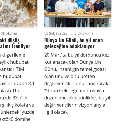
 dk okuma
08 Şubat 2023
3 dk okuma
aki düşüş
Dünya Un Günü, bu yıl unun
atını frenliyor
geleceğine odaklanıyor
aki gerileme
20 Mart'ta bu yıl dördüncü kez
 aylık hububat
kutlanacak olan Dünya Un
yansıdı. TİM
Günü, insanlığın temel gıdası
re hububat
olan unu ve onu üreten
ylık ihracatı 8,1
değirmencileri onurlandıracak.
ulaştı. Un
“Unun Geleceği” mottosuyla
yüzde 33,7’lik
düzenlenecek etkinlikler, bu yıl
şılık çikolata ve
değirmencilerin vizyonlarıyla
rünlerdeki yüzde
ilgili olacak.
 sektörü domine