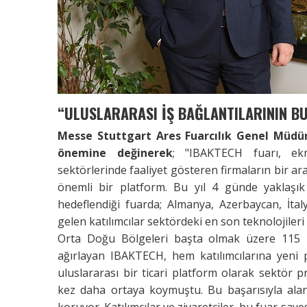
“ULUSLARARASI İŞ BAĞLANTILARININ B
Messe Stuttgart Ares Fuarcılık Genel Müdür
önemine değinerek
; "IBAKTECH fuarı, ek
sektörlerinde faaliyet gösteren firmaların bir ara
önemli bir platform. Bu yıl 4 günde yaklaşık
hedeflendiği fuarda; Almanya, Azerbaycan, İtal
gelen katılımcılar sektördeki en son teknolojileri 
Orta Doğu Bölgeleri başta olmak üzere 115 ü
ağırlayan IBAKTECH, hem katılımcılarına yeni 
uluslararası bir ticari platform olarak sektör p
kez daha ortaya koymuştu. Bu başarısıyla al
koruyor. Katılımcılar ve ziyaretçiler, bu fuar say