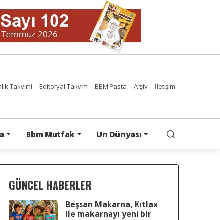
nlik Takvimi
Editoryal Takvim
BBM Pasta
Arşiv
İletişim
a
Bbm Mutfak
Un Dünyası
GÜNCEL HABERLER
Beşsan Makarna, Kıtlax
ile makarnayı yeni bir