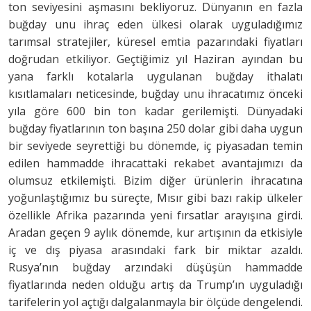
ton seviyesini aşmasını bekliyoruz. Dünyanın en fazla
buğday unu ihraç eden ülkesi olarak uyguladığımız
tarımsal stratejiler, küresel emtia pazarındaki fiyatları
doğrudan etkiliyor. Geçtiğimiz yıl Haziran ayından bu
yana farklı kotalarla uygulanan buğday ithalatı
kısıtlamaları neticesinde, buğday unu ihracatımız önceki
yıla göre 600 bin ton kadar gerilemişti. Dünyadaki
buğday fiyatlarının ton başına 250 dolar gibi daha uygun
bir seviyede seyrettiği bu dönemde, iç piyasadan temin
edilen hammadde ihracattaki rekabet avantajımızı da
olumsuz etkilemişti. Bizim diğer ürünlerin ihracatına
yoğunlaştığımız bu süreçte, Mısır gibi bazı rakip ülkeler
özellikle Afrika pazarında yeni fırsatlar arayışına girdi.
Aradan geçen 9 aylık dönemde, kur artışının da etkisiyle
iç ve dış piyasa arasındaki fark bir miktar azaldı.
Rusya’nın buğday arzındaki düşüşün hammadde
fiyatlarında neden olduğu artış da Trump’ın uyguladığı
tarifelerin yol açtığı dalgalanmayla bir ölçüde dengelendi.