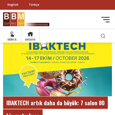
English
Türkçe
ABONE OL
ANASAYFA
IBAKTECH artık daha da büyük: 7 salon 80