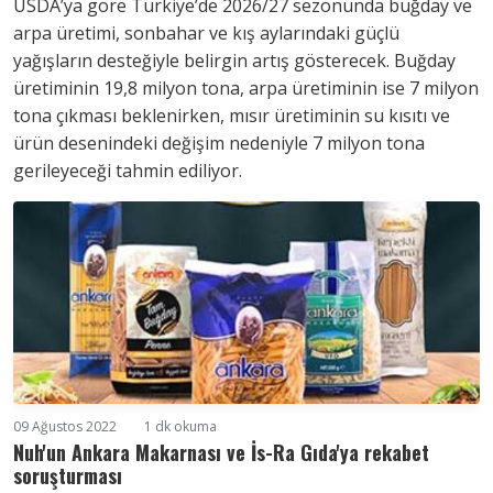
USDA’ya göre Türkiye’de 2026/27 sezonunda buğday ve
arpa üretimi, sonbahar ve kış aylarındaki güçlü
yağışların desteğiyle belirgin artış gösterecek. Buğday
üretiminin 19,8 milyon tona, arpa üretiminin ise 7 milyon
tona çıkması beklenirken, mısır üretiminin su kısıtı ve
ürün desenindeki değişim nedeniyle 7 milyon tona
gerileyeceği tahmin ediliyor.
09 Ağustos 2022
1 dk okuma
Nuh'un Ankara Makarnası ve İs-Ra Gıda'ya rekabet
soruşturması