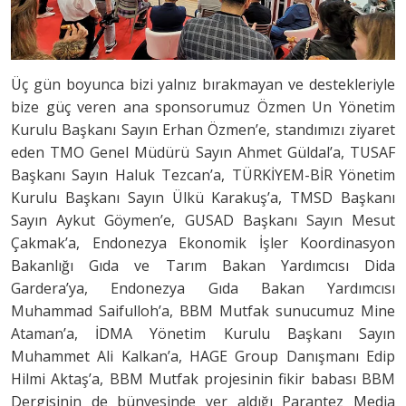
Üç gün boyunca bizi yalnız bırakmayan ve destekleriyle
bize güç veren ana sponsorumuz Özmen Un Yönetim
Kurulu Başkanı Sayın Erhan Özmen’e, standımızı ziyaret
eden TMO Genel Müdürü Sayın Ahmet Güldal’a, TUSAF
Başkanı Sayın Haluk Tezcan’a, TÜRKİYEM-BİR Yönetim
Kurulu Başkanı Sayın Ülkü Karakuş’a, TMSD Başkanı
Sayın Aykut Göymen’e, GUSAD Başkanı Sayın Mesut
Çakmak’a, Endonezya Ekonomik İşler Koordinasyon
Bakanlığı Gıda ve Tarım Bakan Yardımcısı Dida
Gardera’ya, Endonezya Gıda Bakan Yardımcısı
Muhammad Saifulloh’a, BBM Mutfak sunucumuz Mine
Ataman’a, İDMA Yönetim Kurulu Başkanı Sayın
Muhammet Ali Kalkan’a, HAGE Group Danışmanı Edip
Hilmi Aktaş’a, BBM Mutfak projesinin fikir babası BBM
Dergisinin de bünyesinde yer aldığı Parantez Media