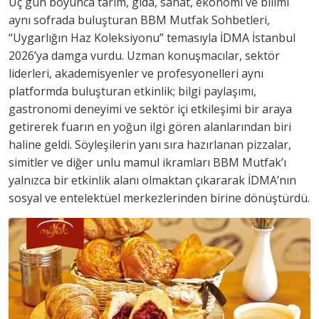
Üç gün boyunca tarım, gıda, sanat, ekonomi ve bilimi
aynı sofrada buluşturan BBM Mutfak Sohbetleri,
“Uygarlığın Haz Koleksiyonu” temasıyla İDMA İstanbul
2026’ya damga vurdu. Uzman konuşmacılar, sektör
liderleri, akademisyenler ve profesyonelleri aynı
platformda buluşturan etkinlik; bilgi paylaşımı,
gastronomi deneyimi ve sektör içi etkileşimi bir araya
getirerek fuarın en yoğun ilgi gören alanlarından biri
haline geldi. Söyleşilerin yanı sıra hazırlanan pizzalar,
simitler ve diğer unlu mamul ikramları BBM Mutfak’ı
yalnızca bir etkinlik alanı olmaktan çıkararak İDMA’nın
sosyal ve entelektüel merkezlerinden birine dönüştürdü.