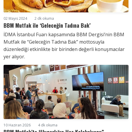
02 Mayıs 2024
2 dk okuma
BBM Mutfak ile ‘Geleceğin Tadına Bak’
İDMA İstanbul Fuarı kapsamında BBM Dergisi’nin BBM
Mutfak ile “Geleceğin Tadına Bak” mottosuyla
düzenlediği etkinlikte bir birinden değerli konuşmacılar
yer alıyor.
10 Haziran 2026
4 dk okuma