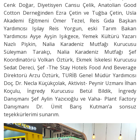
Cenk Doğar, Diyetisyen Cansu Çelik, Anatolian Good
Cotton Derneğinden Ezra Çetin ve Tuğba Çetin, Usla
Akademi Eğitmeni Ömer Tezel, Reis Gıda Başkan
Yardımcısı Işılay Reis Yorgun, eski Tarım Bakan
Yardımcısı Ayşe Ayşin Işıkgece, Yemek Kültürü Yazarı
Nazlı Pişkin, Nalia Karadeniz Mutfağı Kurucusu
Süleyman Tarakçı, Nalia Karadeniz Mutfağı Şef
Koordinatörü Volkan Öztürk, Ekmek İskelesi Kurucusu
Sedat Dereci, Şef -The Stay Hotels Food And Beverage
Direktorü Arzu Öztürk, TURİB Genel Müdür Yardımcısı
Doç. Dr. Necla Küçükçolak, Aktivist- Peynir Uzmanı İlhan
Koçulu, İngredy Kurucusu Betül Bildik, İngredy
Danışmanı Şef Aylin Yazıcıoğlu ve Vaha- Plant Factory
Danışmanı Dr. Ümit Barış Kutman’a sonsuz
teşekkürlerimi sunarım.