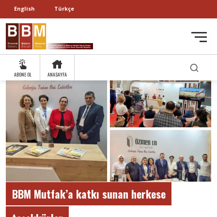
English
Türkçe
ABONE OL
ANASAYFA
BBM Mutfak’a katkı sunan herkese