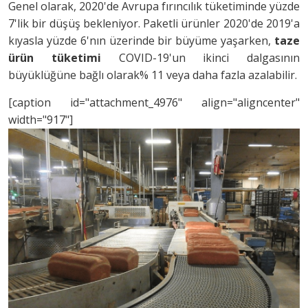
Genel olarak, 2020'de Avrupa fırıncılık tüketiminde yüzde
7'lik bir düşüş bekleniyor. Paketli ürünler 2020'de 2019'a
kıyasla yüzde 6'nın üzerinde bir büyüme yaşarken,
taze
ürün tüketimi
COVID-19'un ikinci dalgasının
büyüklüğüne bağlı olarak% 11 veya daha fazla azalabilir.
[caption id="attachment_4976" align="aligncenter"
width="917"]