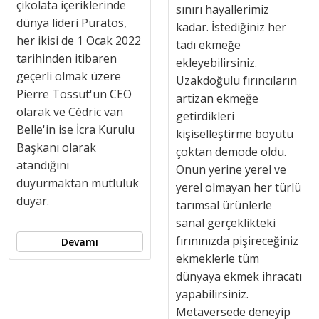
çikolata içeriklerinde
sınırı hayallerimiz
dünya lideri Puratos,
kadar. İstediğiniz her
her ikisi de 1 Ocak 2022
tadı ekmeğe
tarihinden itibaren
ekleyebilirsiniz.
geçerli olmak üzere
Uzakdoğulu fırıncıların
Pierre Tossut'un CEO
artizan ekmeğe
olarak ve Cédric van
getirdikleri
Belle'in ise İcra Kurulu
kişiselleştirme boyutu
Başkanı olarak
çoktan demode oldu.
atandığını
Onun yerine yerel ve
duyurmaktan mutluluk
yerel olmayan her türlü
duyar.
tarımsal ürünlerle
sanal gerçeklikteki
fırınınızda pişireceğiniz
Devamı
ekmeklerle tüm
dünyaya ekmek ihracatı
yapabilirsiniz.
Metaversede deneyip