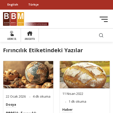
English
Türkçe
ABONE OL
ANASAYFA
Fırıncılık Etiketindeki Yazılar
11 Nisan 2022
22 Ocak 2026
4 dk okuma
1 dk okuma
Dosya
Haber