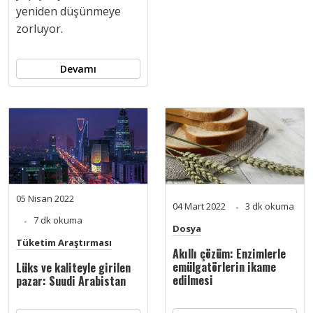
yeniden düşünmeye
zorluyor.
Devamı
05 Nisan 2022
04 Mart 2022
3 dk okuma
7 dk okuma
Dosya
Tüketim Araştırması
Akıllı çözüm: Enzimlerle
emülgatörlerin ikame
Lüks ve kaliteyle girilen
edilmesi
pazar: Suudi Arabistan