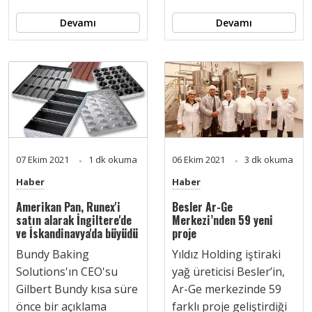
Devamı
Devamı
07 Ekim 2021
1 dk okuma
06 Ekim 2021
3 dk okuma
Haber
Haber
Amerikan Pan, Runex'i
Besler Ar-Ge
satın alarak İngiltere'de
Merkezi’nden 59 yeni
ve İskandinavya'da büyüdü
proje
Bundy Baking
Yıldız Holding iştiraki
Solutions'ın CEO'su
yağ üreticisi Besler’in,
Gilbert Bundy kısa süre
Ar-Ge merkezinde 59
önce bir açıklama
farklı proje geliştirdiği