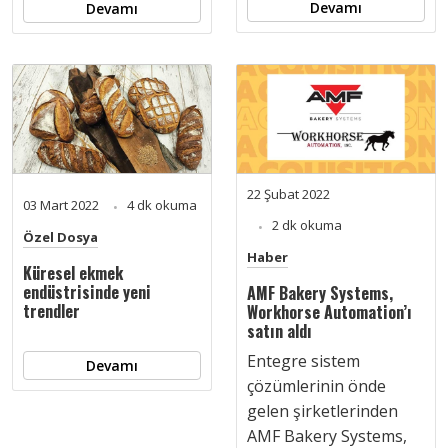
Devamı
Devamı
22 Şubat 2022
03 Mart 2022
4 dk okuma
2 dk okuma
Özel Dosya
Haber
Küresel ekmek
endüstrisinde yeni
AMF Bakery Systems,
trendler
Workhorse Automation’ı
satın aldı
Entegre sistem
Devamı
çözümlerinin önde
gelen şirketlerinden
AMF Bakery Systems,