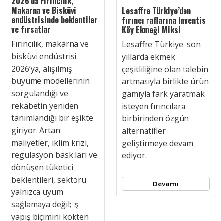
2026’da Fırıncılık,
Makarna ve Bisküvi
Lesaffre Türkiye’den
endüstrisinde beklentiler
fırıncı raflarına Inventis
ve fırsatlar
Köy Ekmeği Miksi
Fırıncılık, makarna ve
Lesaffre Türkiye, son
bisküvi endüstrisi
yıllarda ekmek
2026’ya, alışılmış
çeşitliliğine olan talebin
büyüme modellerinin
artmasıyla birlikte ürün
sorgulandığı ve
gamıyla fark yaratmak
rekabetin yeniden
isteyen fırıncılara
tanımlandığı bir eşikte
birbirinden özgün
giriyor. Artan
alternatifler
maliyetler, iklim krizi,
geliştirmeye devam
regülasyon baskıları ve
ediyor.
dönüşen tüketici
beklentileri, sektörü
Devamı
yalnızca uyum
sağlamaya değil; iş
yapış biçimini kökten