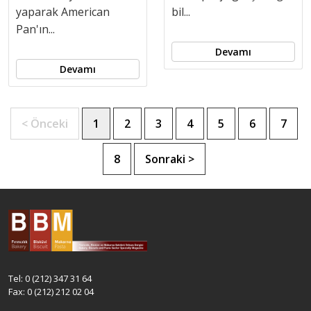
yaparak American
bil...
Pan'ın...
Devamı
Devamı
< Önceki
1
2
3
4
5
6
7
8
Sonraki >
Tel: 0 (212) 347 31 64
Fax: 0 (212) 212 02 04