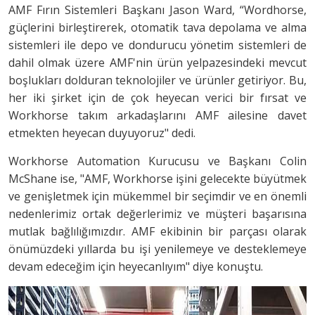
AMF Fırın Sistemleri Başkanı Jason Ward, “Wordhorse,
güçlerini birleştirerek, otomatik tava depolama ve alma
sistemleri ile depo ve dondurucu yönetim sistemleri de
dahil olmak üzere AMF'nin ürün yelpazesindeki mevcut
boşlukları dolduran teknolojiler ve ürünler getiriyor. Bu,
her iki şirket için de çok heyecan verici bir fırsat ve
Workhorse takım arkadaşlarını AMF ailesine davet
etmekten heyecan duyuyoruz" dedi.
Workhorse Automation Kurucusu ve Başkanı Colin
McShane ise, "AMF, Workhorse işini gelecekte büyütmek
ve genişletmek için mükemmel bir seçimdir ve en önemli
nedenlerimiz ortak değerlerimiz ve müşteri başarısına
mutlak bağlılığımızdır. AMF ekibinin bir parçası olarak
önümüzdeki yıllarda bu işi yenilemeye ve desteklemeye
devam edeceğim için heyecanlıyım" diye konuştu.