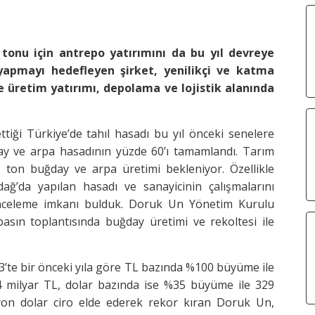
 tonu için antrepo yatırımını da bu yıl devreye
yapmayı hedefleyen şirket, yenilikçi ve katma
e üretim yatırımı, depolama ve lojistik alanında
tiği Türkiye’de tahıl hasadı bu yıl önceki senelere
ay ve arpa hasadının yüzde 60’ı tamamlandı. Tarım
 ton buğday ve arpa üretimi bekleniyor. Özellikle
dağ’da yapılan hasadı ve sanayicinin çalışmalarını
inceleme imkanı bulduk. Doruk Un Yönetim Kurulu
asın toplantısında buğday üretimi ve rekoltesi ile
3’te bir önceki yıla göre TL bazında %100 büyüme ile
4 milyar TL, dolar bazında ise %35 büyüme ile 329
yon dolar ciro elde ederek rekor kıran Doruk Un,