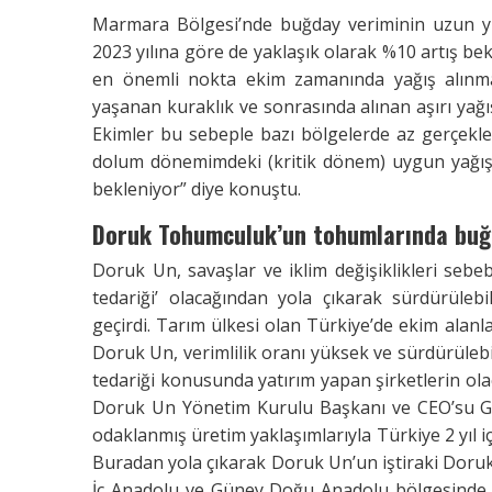
Marmara Bölgesi’nde buğday veriminin uzun yıl
2023 yılına göre de yaklaşık olarak %10 artış bekle
en önemli nokta ekim zamanında yağış alınm
yaşanan kuraklık ve sonrasında alınan aşırı yağış
Ekimler bu sebeple bazı bölgelerde az gerçekle
dolum dönemimdeki (kritik dönem) uygun yağışl
bekleniyor” diye konuştu.
Doruk Tohumculuk’un tohumlarında
buğ
Doruk Un, savaşlar ve iklim değişiklikleri seb
tedariği’ olacağından yola çıkarak sürdürülebi
geçirdi. Tarım ülkesi olan Türkiye’de ekim alanlar
Doruk Un, verimlilik oranı yüksek ve sürdürülebil
tedariği konusunda yatırım yapan şirketlerin ola
Doruk Un Yönetim Kurulu Başkanı ve CEO’su Gürs
odaklanmış üretim yaklaşımlarıyla Türkiye 2 yıl i
Buradan yola çıkarak Doruk Un’un iştiraki Doru
İç Anadolu ve Güney Doğu Anadolu bölgesinde 