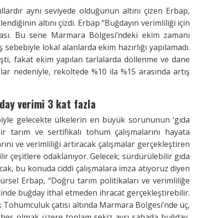
lardır aynı seviyede olduğunun altını çizen Erbap,
ndiğinin altını çizdi. Erbap “Buğdayın verimliliği için
ası. Bu sene Marmara Bölgesi’ndeki ekim zamanı
 sebebiyle lokal alanlarda ekim hazırlığı yapılamadı.
şti, fakat ekim yapılan tarlalarda döllenme ve dane
ar nedeniyle, rekoltede %10 ila %15 arasında artış
day verimi 3 kat fazla
ebiyle gelecekte ülkelerin en büyük sorununun ‘gıda
lir tarım ve sertifikalı tohum çalışmalarını hayata
ını ve verimliliği artıracak çalışmalar gerçekleştiren
ir çeşitlere odaklanıyor. Gelecek; sürdürülebilir gıda
cak, bu konuda ciddi çalışmalara imza atıyoruz diyen
el Erbap, “Doğru tarım politikaları ve verimliliğe
çinde buğday ithal etmeden ihracat gerçekleştirebilir.
k Tohumculuk çatısı altında Marmara Bölgesi’nde üç,
beş olmak üzere toplam sekiz ayrı sahada buğday,