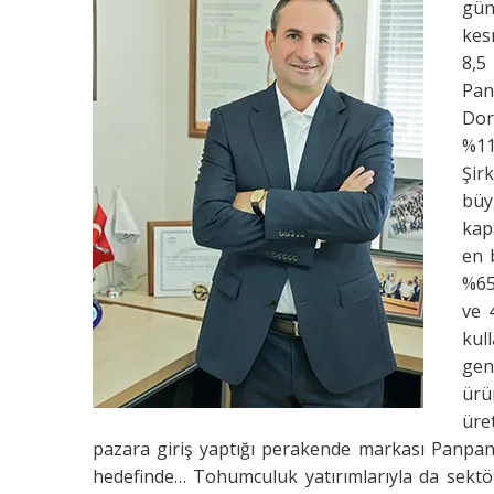
gün
kes
8,5
Pan
Dor
%11
Şir
büy
kap
en 
%65
ve 
kul
gen
ürü
üre
pazara giriş yaptığı perakende markası Panpan 
hedefinde… Tohumculuk yatırımlarıyla da sektö