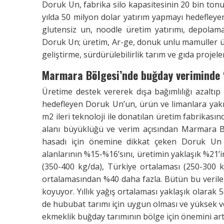
Doruk Un, fabrika silo kapasitesinin 20 bin tonu 
yılda 50 milyon dolar yatırım yapmayı hedefleyen
glutensiz un, noodle üretim yatırımı, depolama 
Doruk Un; üretim, Ar-ge, donuk unlu mamuller ür
geliştirme, sürdürülebilirlik tarım ve gıda projel
Marmara Bölgesi’nde buğday veriminde
Üretime destek vererek dışa bağımlılığı azaltıp
hedefleyen Doruk Un’un, ürün ve limanlara yakı
m2 ileri teknoloji ile donatılan üretim fabrikasın
alanı büyüklüğü ve verim açısından Marmara B
hasadı için önemine dikkat çeken Doruk Un
alanlarının %15-%16’sını, üretimin yaklaşık %21’i
(350-400 kg/da), Türkiye ortalaması (250-300 k
ortalamasından %40 daha fazla. Bütün bu veriler
koyuyor. Yıllık yağış ortalaması yaklaşık olarak
de hububat tarımı için uygun olması ve yüksek ver
ekmeklik buğday tarımının bölge için önemini artı