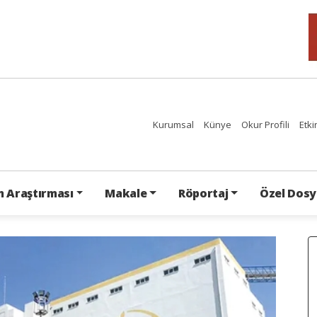
Kurumsal
Künye
Okur Profili
Etki
 Araştırması
Makale
Röportaj
Özel Dosy