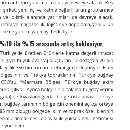
için antrepo yatırımını da bu yıl devreye alacak. Beş
 şirket, yenilikçi ve katma değerli ürün gruplarında
ve lojistik alanında yatırımları da devreye alacak.
etim ve mağazacılık, lojistik ve depolama, yeni ürün
erine de yatırım yapmayı hedefliyor.
%10 ila %15 arasında artış bekleniyor.
 Türkiye’de üretilen ürünlerle katma değerli ihracat
nlığıyla büyük avantaj oluşturan Tekirdağ’da 20 bin
da yıllık 350 bin ton un üretimi gerçekleştiriyor. Ekim
ölgesi’nin ve Trakya topraklarının Türkiye buğday
 CEO’su, “Marmara Bölgesi Türkiye buğday ekim
ni karşılıyor. Ayrıca bölgenin ortalama buğday verimi
g/da) ile kıyaslandığında, bölge ortalaması Türkiye
, buğday tarımının bölge için önemini açıkça ortaya
 585 mm olduğu bölgede iklim ve toprak özelliklerinin
im elde edilmesi, dolayısı ile yüksek gelir getirmesi
rıyor” dedi.