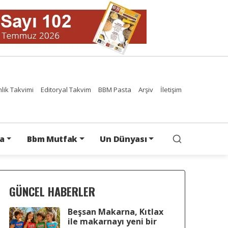
nlik Takvimi
Editoryal Takvim
BBM Pasta
Arşiv
İletişim
a
Bbm Mutfak
Un Dünyası
GÜNCEL HABERLER
Beşsan Makarna, Kıtlax
ile makarnayı yeni bir