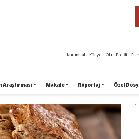
Kurumsal
Künye
Okur Profili
Etki
 Araştırması
Makale
Röportaj
Özel Dosy