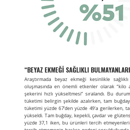
“BEYAZ EKMEĞİ SAĞLIKLI BULMAYANLARI
Araştırmada beyaz ekmeği kesinlikle sağlıkl
oluşmasında en önemli etkenler olarak “kilo a
şekerini hızlı yükseltmesi” sıralandı. Bu duru
tüketimi belirgin şekilde azalırken, tam buğd
tüketimi yüzde 67’den yüzde 49’a gerilerken, 
yükseldi. Tam buğday, kepekli, çavdar ve glütensi
yüzde 37,1 iken, bu ürünleri tercih etmeyenleri
tercih etmemenin başlıca nedeni sorulduğunda kat