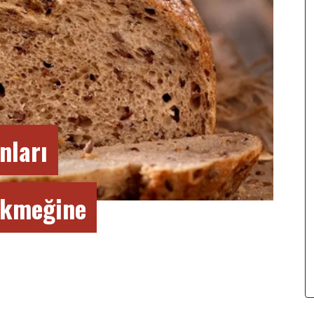
nları
ekmeğine