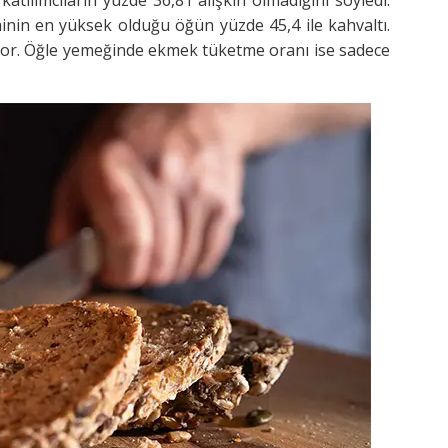
inin en yüksek olduğu öğün yüzde 45,4 ile kahvaltı.
iyor. Öğle yemeğinde ekmek tüketme oranı ise sadece