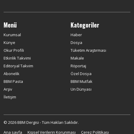
Menü
Kategoriler
Kurumsal
Haber
Künye
Dosya
Okur Profili
Tüketim Araştırması
Etkinlik Takvimi
Makale
Editoryal Takvim
Röportaj
Abonelik
Özel Dosya
BBM Pasta
BBM Mutfak
Arşiv
Un Dünyası
İletişim
© 2026 BBM Dergisi - Tüm Hakları Saklıdır.
Ana sayfa
Kişisel Verilerin Korunması
Çerez Politikası