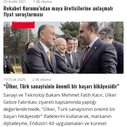
20 Aralık 2021
1 dk okuma
Rekabet Kurumu’ndan maya üreticilerine anlaşmalı
fiyat soruşturması
19 Ocak 2026
2 dk okuma
“Ülker, Türk sanayisinin önemli bir başarı hikâyesidir”
Sanayi ve Teknoloji Bakanı Mehmet Fatih Kacır, Ülker
Gebze Fabrikası ziyareti kapsamında yaptığı
değerlendirmede, “Ülker, Türk sanayisinin önemli bir
başarı hikâyesidir” ifadelerini kullanarak, markanın
dijitalleşme, Endüstri 4.0 uygulamaları ve küresel