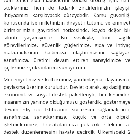
tüm temel gıda maddelerini kendisi ürettiği için, hem
stoklarımız, hem de tedarik zincirlerimizin işleyişi,
ihtiyacımızı karşılayacak düzeydedir. Kamu güvenliği
konusunda ise milletimizin dirayetli tutumu ve emniyet
birimlerimizin gayretleri neticesinde, kayda değer bir
sıkıntı yaşamıyoruz. Bu vesileyle, tüm sağlık
görevlilerimize, güvenlik güçlerimize, gıda ve ihtiyaç
malzemelerinin halkımıza ulaştırılmasını sağlayan
esnafımıza, üretimi devam ettiren sanayicimize ve
işçilerimize şükranlarımı sunuyorum.
Medeniyetimiz ve kültürümüz, yardımlaşma, dayanışma,
paylaşma üzerine kuruludur. Devlet olarak, açıkladığımız
ekonomik ve sosyal destek paketleriyle, her kesimden
insanımızın yanında olduğumuzu gösterdik, göstermeye
devam ediyoruz. İstihdamın sürmesini sağlamak için,
esnafımıza, sanatkarımıza, küçük ve orta ölçekli
işletmelerimize, ihracatçılarımıza pek çok erteleme ve
destek düzenlenmesini hayata geçirdik. Ülkemizdeki 2