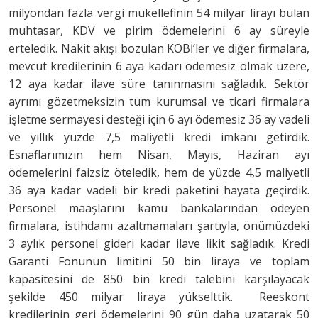
milyondan fazla vergi mükellefinin 54 milyar lirayı bulan
muhtasar, KDV ve pirim ödemelerini 6 ay süreyle
erteledik. Nakit akışı bozulan KOBİ’ler ve diğer firmalara,
mevcut kredilerinin 6 aya kadarı ödemesiz olmak üzere,
12 aya kadar ilave süre tanınmasını sağladık. Sektör
ayrımı gözetmeksizin tüm kurumsal ve ticari firmalara
işletme sermayesi desteği için 6 ayı ödemesiz 36 ay vadeli
ve yıllık yüzde 7,5 maliyetli kredi imkanı getirdik.
Esnaflarımızın hem Nisan, Mayıs, Haziran ayı
ödemelerini faizsiz öteledik, hem de yüzde 4,5 maliyetli
36 aya kadar vadeli bir kredi paketini hayata geçirdik.
Personel maaşlarını kamu bankalarından ödeyen
firmalara, istihdamı azaltmamaları şartıyla, önümüzdeki
3 aylık personel gideri kadar ilave likit sağladık. Kredi
Garanti Fonunun limitini 50 bin liraya ve toplam
kapasitesini de 850 bin kredi talebini karşılayacak
şekilde 450 milyar liraya yükselttik. Reeskont
kredilerinin geri ödemelerini 90 gün daha uzatarak 50