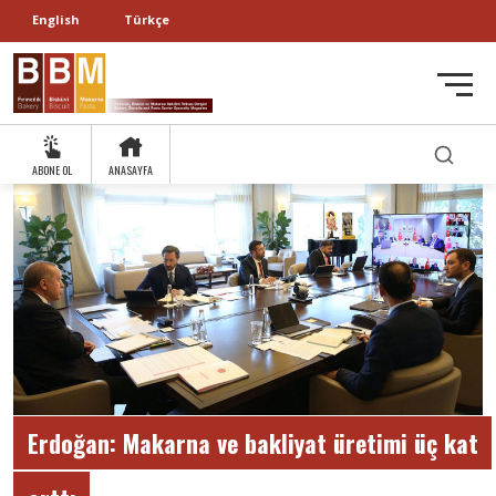
English
Türkçe
ABONE OL
ANASAYFA
Erdoğan: Makarna ve bakliyat üretimi üç kat