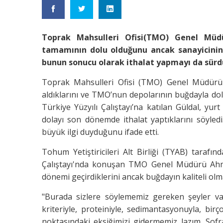
Toprak Mahsulleri Ofisi(TMO) Genel Müdü
tamamının dolu olduğunu ancak sanayicinin 
bunun sonucu olarak ithalat yapmayı da sürdü
Toprak Mahsulleri Ofisi (TMO) Genel Müdürü 
aldıklarını ve TMO’nun depolarının buğdayla do
Türkiye Yüzyılı Çalıştayı’na katılan Güldal, yur
dolayı son dönemde ithalat yaptıklarını söyledi.
büyük ilgi duyduğunu ifade etti.
Tohum Yetiştiricileri Alt Birliği (TYAB) taraf
Çalıştayı'nda konuşan TMO Genel Müdürü Ahme
dönemi geçirdiklerini ancak buğdayın kaliteli olma
"Burada sizlere söylememiz gereken şeyler var. 
kriteriyle, proteiniyle, sedimantasyonuyla, birç
noktasındaki eksiğimizi gidermemiz lazım. So