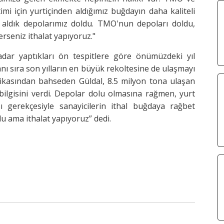
i için yurtiçinden aldığımız buğdayın daha kaliteli
 aldık depolarımız doldu. TMO'nun depoları doldu,
erseniz ithalat yapıyoruz."
r yaptıkları ön tespitlere göre önümüzdeki yıl
nı sıra son yılların en büyük rekoltesine de ulaşmayı
itikasından bahseden Güldal, 8.5 milyon tona ulaşan
bilgisini verdi. Depolar dolu olmasına rağmen, yurt
ı gerekçesiyle sanayicilerin ithal buğdaya rağbet
lu ama ithalat yapıyoruz” dedi.