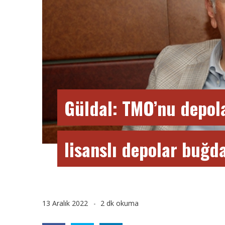
Güldal: TMO’nu depola
lisanslı depolar buğd
13 Aralık 2022
2 dk okuma