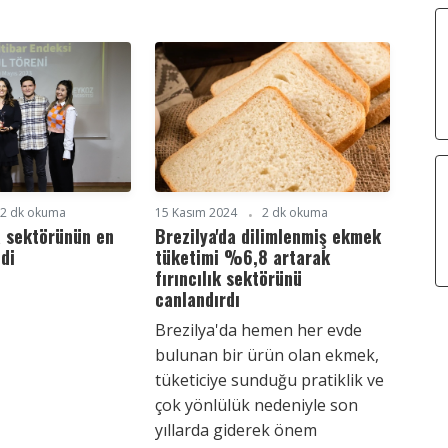
2 dk okuma
15 Kasım 2024
2 dk okuma
a sektörünün en
Brezilya'da dilimlenmiş ekmek
ldi
tüketimi %6,8 artarak
fırıncılık sektörünü
canlandırdı
Brezilya'da hemen her evde
bulunan bir ürün olan ekmek,
tüketiciye sunduğu pratiklik ve
çok yönlülük nedeniyle son
yıllarda giderek önem