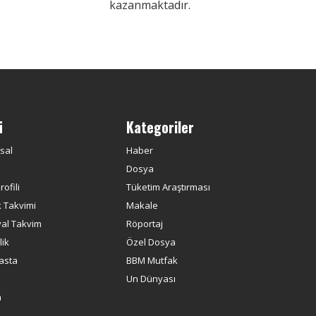
kazanmaktadır.
ü
Kategoriler
sal
Haber
Dosya
ofili
Tüketim Araştırması
k Takvimi
Makale
yal Takvim
Röportaj
ik
Özel Dosya
asta
BBM Mutfak
Un Dünyası
m