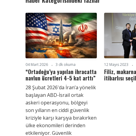
04 Mart 2026
3 dk okuma
12 Mayıs 2023
“Ortadoğu’ya yapılan ihracatta
Filiz, makarn
navlun ücretleri 4-5 kat arttı”
itibarlısı seçi
28 Şubat 2026'da İran’a yönelik
başlayan ABD-İsrail ortak
askeri operasyonu, bölgeyi
son yılların en ciddi güvenlik
kriziyle karşı karşıya bırakırken
ülke ekonomileri derinden
etkileniyor. Güvenlik