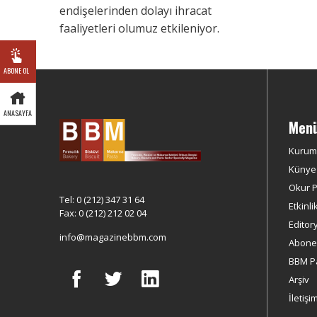
endişelerinden dolayı ihracat
faaliyetleri olumuz etkileniyor.
ABONE OL
ANASAYFA
Men
Kurum
Künye
Okur Pr
Tel: 0 (212) 347 31 64
Etkinli
Fax: 0 (212) 212 02 04
Editor
info@magazinebbm.com
Abonel
BBM P
Arşiv
İletişi