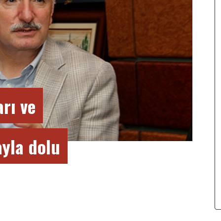
rı ve
ayla dolu