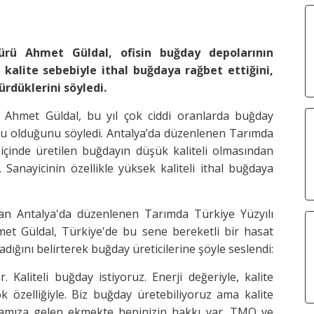
rü Ahmet Güldal, ofisin buğday depolarının
kalite sebebiyle ithal buğdaya rağbet ettiğini,
rdüklerini söyledi.
Ahmet Güldal, bu yıl çok ciddi oranlarda buğday
lu olduğunu söyledi. Antalya’da düzenlenen Tarımda
t içinde üretilen buğdayın düşük kaliteli olmasından
 Sanayicinin özellikle yüksek kaliteli ithal buğdaya
ından Antalya'da düzenlenen Tarımda Türkiye Yüzyılı
t Güldal, Türkiye'de bu sene bereketli bir hasat
dığını belirterek buğday üreticilerine şöyle seslendi:
Kaliteli buğday istiyoruz. Enerji değeriyle, kalite
ok özelliğiyle. Biz buğday üretebiliyoruz ama kalite
framıza gelen ekmekte hepinizin hakkı var. TMO ve