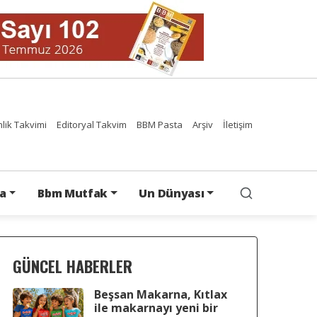
nlik Takvimi
Editoryal Takvim
BBM Pasta
Arşiv
İletişim
a
Bbm Mutfak
Un Dünyası
GÜNCEL HABERLER
Beşsan Makarna, Kıtlax
ile makarnayı yeni bir