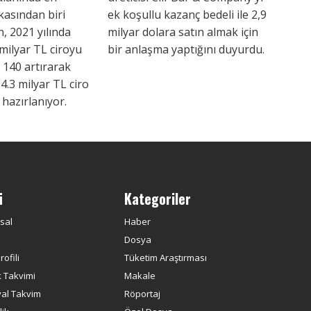
asından biri
ek koşullu kazanç bedeli ile 2,9
, 2021 yılında
milyar dolara satın almak için
 milyar TL ciroyu
bir anlaşma yaptığını duyurdu.
 140 artırarak
 4.3 milyar TL ciro
hazırlanıyor.
ü
Kategoriler
sal
Haber
Dosya
ofili
Tüketim Araştırması
k Takvimi
Makale
yal Takvim
Röportaj