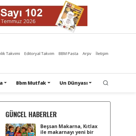
nlik Takvimi
Editoryal Takvim
BBM Pasta
Arşiv
İletişim
a
Bbm Mutfak
Un Dünyası
GÜNCEL HABERLER
Beşsan Makarna, Kıtlax
ile makarnayı yeni bir