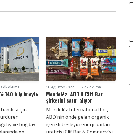
3 dk okuma
10 Ağustos 2022
2 dk okuma
ı %140 büyümeyle
Mondelēz, ABD’li Clif Bar
şirketini satın alıyor
 hamlesi için
Mondelēz International Inc.,
 sürdüren
ABD'nin önde gelen organik
uğday ve buğday
içerikli besleyici enerji barları
 alanında en
üreticisi Clif Bar & Company'yi