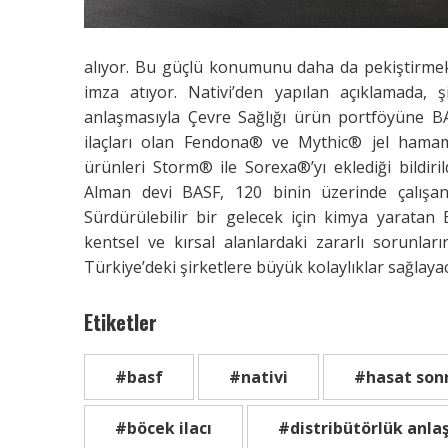
alıyor. Bu güçlü konumunu daha da pekiştirmek 
imza atıyor. Nativi’den yapılan açıklamada, ş
anlaşmasıyla Çevre Sağlığı ürün portföyüne BAS
ilaçları olan Fendona® ve Mythic® jel hama
ürünleri Storm® ile Sorexa®’yı eklediği bildir
Alman devi BASF, 120 binin üzerinde çalışanı
Sürdürülebilir bir gelecek için kimya yaratan 
kentsel ve kırsal alanlardaki zararlı sorunlar
Türkiye’deki şirketlere büyük kolaylıklar sağlayaca
Etiketler
#basf
#nativi
#hasat son
#böcek ilacı
#distribütörlük anla