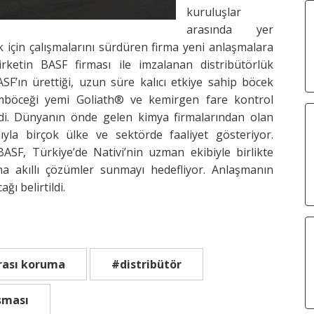
kuruluşlar
arasında yer
için çalışmalarını sürdüren firma yeni anlaşmalara
irketin BASF firması ile imzalanan distribütörlük
F’ın ürettiği, uzun süre kalıcı etkiye sahip böcek
mböceği yemi Goliath® ve kemirgen fare kontrol
ildi. Dünyanın önde gelen kimya firmalarından olan
yla birçok ülke ve sektörde faaliyet gösteriyor.
BASF, Türkiye’de Nativi’nin uzman ekibiyle birlikte
ına akıllı çözümler sunmayı hedefliyor. Anlaşmanın
ğı belirtildi.
rası koruma
#distribütör
şması