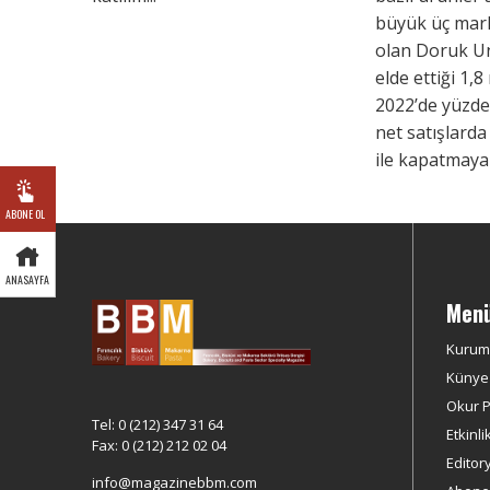
büyük üç mark
olan Doruk Un
elde ettiği 1,8
2022’de yüzde
net satışlarda
ile kapatmaya 
ABONE OL
ANASAYFA
Men
Kurum
Künye
Okur Pr
Tel: 0 (212) 347 31 64
Etkinli
Fax: 0 (212) 212 02 04
Editor
info@magazinebbm.com