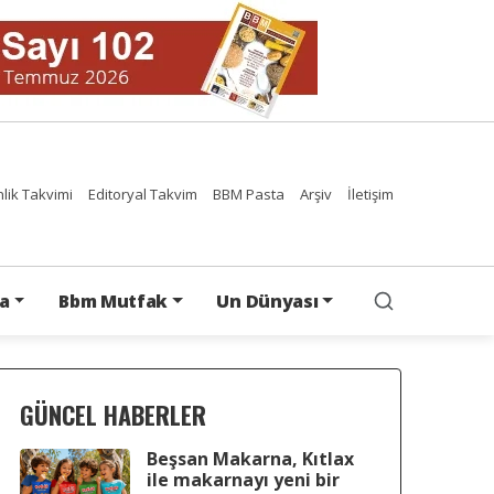
nlik Takvimi
Editoryal Takvim
BBM Pasta
Arşiv
İletişim
a
Bbm Mutfak
Un Dünyası
GÜNCEL HABERLER
Beşsan Makarna, Kıtlax
ile makarnayı yeni bir