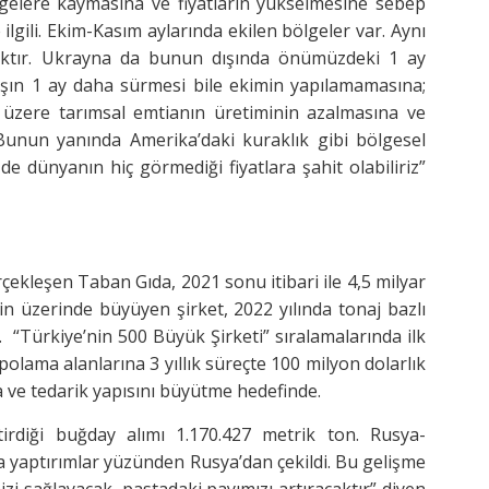
lgelere kaymasına ve fiyatların yükselmesine sebep
lgili. Ekim-Kasım aylarında ekilen bölgeler var. Aynı
aktır. Ukrayna da bunun dışında önümüzdeki 1 ay
avaşın 1 ay daha sürmesi bile ekimin yapılamamasına;
k üzere tarımsal emtianın üretiminin azalmasına ve
 Bunun yanında Amerika’daki kuraklık gibi bölgesel
 dünyanın hiç görmediği fiyatlara şahit olabiliriz”
rçekleşen Taban Gıda, 2021 sonu itibari ile 4,5 milyar
nin üzerinde büyüyen şirket, 2022 yılında tonaj bazlı
 “Türkiye’nin 500 Büyük Şirketi” sıralamalarında ilk
epolama alanlarına 3 yıllık süreçte 100 milyon
dolarlık
 ve tedarik yapısını büyütme hedefinde.
irdiği buğday alımı 1.170.427 metrik ton. Rusya-
a yaptırımlar yüzünden Rusya’dan çekildi. Bu gelişme
i sağlayacak, pastadaki payımızı artıracaktır” diyen