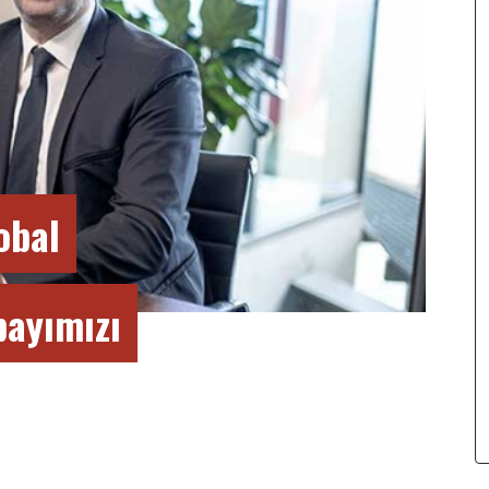
obal
payımızı