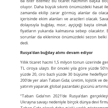
da ister istemez bu ticaret hacminin başka bö
oluyor. Daha büyük sıkıntı önümüzdeki hasat ile i
zamanda ekilip zarar görmüş alanlar da olac
içerisinde ekim alanları ve arazileri olacak. S
dolayısıyla buğday, mısır, ayçiçeği başta olma
fiyatların yukarıda kalmasına sebep olacaktır.
sorunlar da eklenince önümüzdeki sezon belki de
dedi.
Rusya’dan buğday alımı devam ediyor
Yıllık ticaret hacmi 1,5 milyon tonun üzerinde ge
TL ciroya ulaştı. Bir önceki yıla göre yüzde 50’
yüzde 20, ciro bazlı yüzde 30 büyüme hedefliyor.
200’de yer alan Taban Gıda; üretim, lojistik ve d
yatırım yaparak global pazardaki gücünü artırma
“Taban Gıda’nın 2021’de Rusya’dan gerçekleşt
Ukrayna savaşı nedeniyle birçok dünya devi firm
Taban Gıda olarak daha güçlü varlık göstermemiz