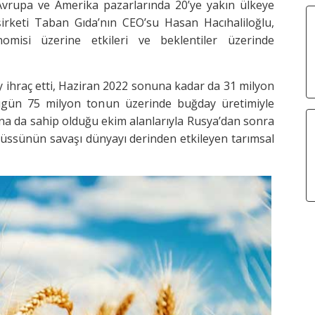
 Avrupa ve Amerika pazarlarında 20’ye yakın ülkeye
 şirketi Taban Gıda’nın CEO’su Hasan Hacıhaliloğlu,
misi üzerine etkileri ve beklentiler üzerinde
y ihraç etti, Haziran 2022 sonuna kadar da 31 milyon
ugün 75 milyon tonun üzerinde buğday üretimiyle
yna da sahip olduğu ekim alanlarıyla Rusya’dan sonra
m üssünün savaşı dünyayı derinden etkileyen tarımsal