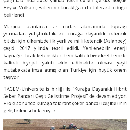
çalışmalarında 2020 yılında tescil edilen Çerdo, Selçuk
Bey ve Volkan çeşitlerinin kuraklığa orta tolerant olduğu
belirlendi.
Marjinal alanlarda ve nadas alanlarında toprağı
yormadan yetiştirilebilecek kurağa dayanıklı ketencik
bitkisi için ülkemizde ilk yerli ve milli ketencik (Aslanbey)
çeşidi 2017 yılında tescil edildi. Yenilenebilir enerji
kaynağı olarak ketencikten hem kaliteli biyodizel hem de
kaliteli biyojet yakıtı elde edilmekte olması yeşil
mutabakata imza atmış olan Türkiye için büyük önem
taşıyor.
TAGEM-Üniversite iş birliği ile “Kurağa Dayanıklı Hibrit
Şeker Pancarı Çeşit Geliştirme Projesi" de devam ediyor.
Proje sonunda kurağa tolerant şeker pancarı çeşitlerinin
geliştirilmesi bekleniyor.