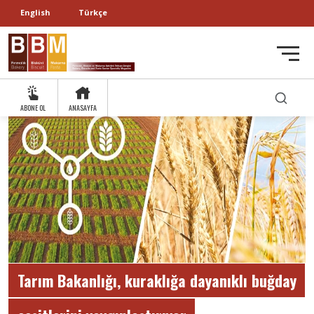
English
Türkçe
ABONE OL
ANASAYFA
Tarım Bakanlığı, kuraklığa dayanıklı buğday